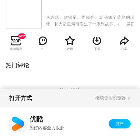
马志武、贺铁军、周晓亮、袁满四个曾经的玩
伴，长大后重聚而发生了一系列故事。在同学聚
展开
会中，中年暖男马志武，不仅和土豪兄弟贺铁
军、海归精英周晓亮、整形医生袁满再次重逢聚
首，还邂逅了从小到大的心目中独一无二的女神
超清画质
收藏
下载
分享
29
常瑞雪。憨厚正直的马志武再次回到了玩伴中
间，却不曾料到命运一次次地和他开起了玩笑。
一次偶然的乐于助人事件不仅让他丢了导游工
热门评论
作，还被社会舆论推到风口浪尖，成了人人喊打
的“变态导游男”，而这一切竟是自己的好兄弟一
手策划。
暂无评论
打开方式
继续使用浏览器
Copyright©
2026
优酷 youku.com
版权所有
优酷
京ICP备06050721号-1
打开
为好内容全力以赴