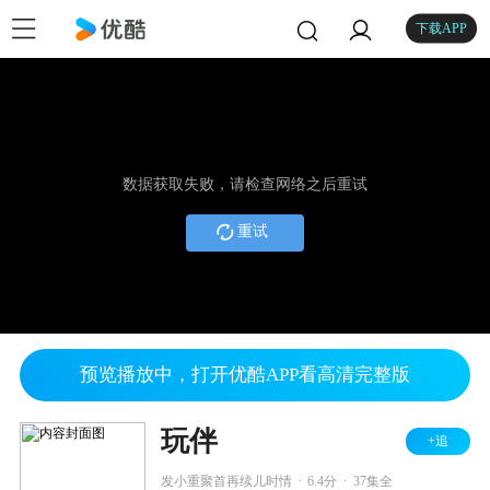
下载APP
数据获取失败，请检查网络之后重试
重试
预览播放中，打开优酷APP看高清完整版
玩伴
+追
.
.
发小重聚首再续儿时情
6.4分
37集全