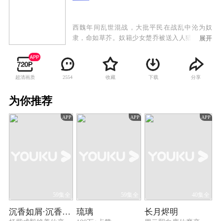
西魏年间乱世混战，大批平民在战乱中沦为奴
隶，命如草芥。奴籍少女楚乔被送入人猎场供贵
展开
族娱乐射杀，幸得西凉世子燕洵暗中相救。随后
她被带进权倾朝野的门阀宇文家，受到开明贵族
宇文玥关注，被迫接受严厉训练的同时，更与燕
超清画质
收藏
下载
分享
2554
洵结下深厚友谊。西魏门阀争斗，燕洵一家被
屠，深陷绝境，楚乔与他生死相守并力助他逃脱
为你推荐
困局。然而回到西凉后，燕洵野心膨胀，不惜以
满城百姓的性命为代价割据称雄。楚乔在绝望中
APP
APP
APP
与燕洵分道扬镳，并与力求“天下一统、释奴止
戈”的宇文玥并肩作战，粉碎了燕洵的复仇计划，
成为心怀苍生的巾帼将军。
59集全
59集全
40集全
沉香如屑·沉香重华
琉璃
长月烬明