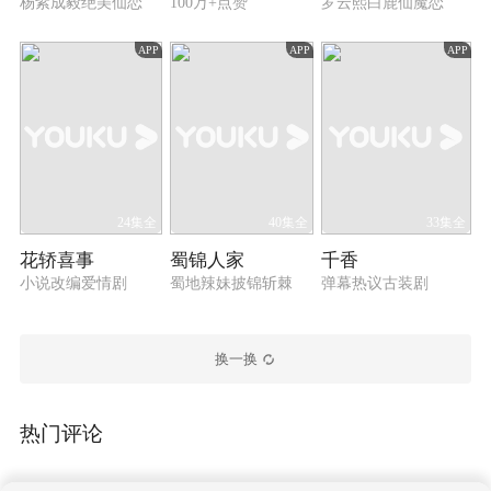
杨紫成毅绝美仙恋
100万+点赞
罗云熙白鹿仙魔恋
APP
APP
APP
24集全
40集全
33集全
花轿喜事
蜀锦人家
千香
小说改编爱情剧
蜀地辣妹披锦斩棘
弹幕热议古装剧
换一换
热门评论