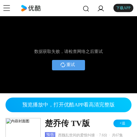
下载APP
数据获取失败，请检查网络之后重试
重试
预览播放中，打开优酷APP看高清完整版
楚乔传 TV版
+追
.
.
预告
西魏乱世间的爱恨纠缠
7.6分
共67集