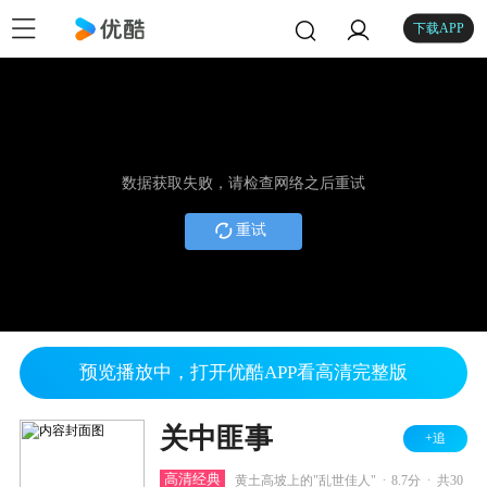
下载APP
数据获取失败，请检查网络之后重试
重试
预览播放中，打开优酷APP看高清完整版
关中匪事
+追
.
.
高清经典
黄土高坡上的"乱世佳人"
8.7分
共30