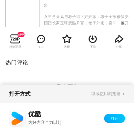
集
女主角喜凤与墩子结下娃娃亲，墩子全家被保安
团团长罗玉璋残酷杀害，墩子外逃，喜凤与墩子
展开
的恩人许云卿的儿子结婚。之后，喜凤被罗玉璋
强占，为许家所不齿，已怀身孕的喜凤，一怒之
下离家上山做了刘十三的压寨夫人，条件是打掉
超清画质
收藏
下载
分享
119
许家的孩子，让刘十三割下许望龙做男人的家
伙。刘十三被喜凤的血性打动，去许家为喜凤报
仇。刘十三带人赶到许家，望龙已回城，子债父
热门评论
还，于是就剁了许云卿的一条腿。罗玉璋怀疑陈
满强是许家派遣，竟命郭栓虎带人冒充刘十三杀
了许云卿全家，望龙因公务意外幸免。望龙为报
仇用特派员的关系命刘信义剿灭刘十三。刘信义
暂无评论
派墩子前去剿匪，墩子在匪巢发现喜凤已怀了刘
打开方式
继续使用浏览器
十三的孩子，刘十三求墩子照顾喜凤和孩子后自
杀。墩子因私自放走喜凤被刘信义关了禁闭。喜
Copyright©
2026
优酷 youku.com
版权所有
凤为墩子去师部自首，向刘信义讲明李文化就是
优酷
京ICP备06050721号-1
墩子。
打开
为好内容全力以赴