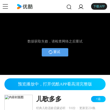
下载APP
数据获取失败，请检查网络之后重试
重试
预览播放中，打开优酷APP看高清完整版
儿歌多多
+追
.
.
经典儿歌适龄启蒙必听
9.6分
更新至224集