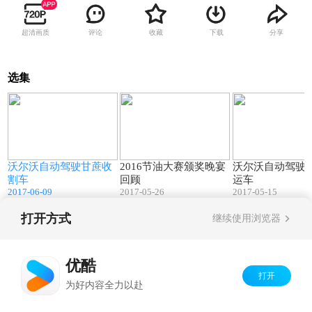
超清画质
评论
收藏
下载
分享
选集
7
01:38
02:04
f
沃尔沃自动驾驶甘蔗收
2016节油大赛颁奖晚宴
沃尔沃自动驾驶
割车
回顾
运车
2017-06-09
2017-05-26
2017-05-15
打开方式
继续使用浏览器
Copyright©
2026
优酷 youku.com
版权所有
京ICP备06050721号-1
优酷
打开
为好内容全力以赴