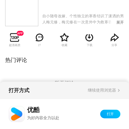
自小随母改嫁、个性独立的寒香结识了潇洒的男
人梅元修，梅元修在一次意外中为救寒香脚部残
展开
疾，寒香自责难当，毅然为巨额医药费出国打
工。在国外寒香与一位叫做李佳怡的寡妇相依，
不料对方已患上癌症，临终时李佳怡将一笔钱及
超清画质
收藏
下载
分享
27
三岁大的儿子灿灿托付给寒香，让她带回国寻找
亲人。寒香怀着沉重的心情回国，梅元修误认为
她已结婚生子，二人隔膜愈演愈深。小灿灿的亲
热门评论
叔叔李成康的出现，让寒香措手不及。李成康是
自己同母异父妹妹欣纯的恋人，却对这寒香充满
兴趣，二人对小灿灿的感情就像是夫妻。寒香曾
占用家庭资金让欣纯没能上大学，对于妹妹的内
暂无评论
疚让她本能地拒绝成康。另一方面，寒香从成康
打开方式
继续使用浏览器
那里得知，四年前自家的兄弟公司出了个内奸，
灿灿的父亲被害死，而自己含冤入狱。冤家路
Copyright©
2026
优酷 youku.com
版权所有
窄，所谓的内奸不是别人，正是梅元修，只不过
优酷
京ICP备06050721号-1
梅元修亦是被奸人利用。亲情爱情，寒香无颜面
打开
为好内容全力以赴
对；真伪善恶，寒香终是难解难分，更是夹在其
中难以做人。