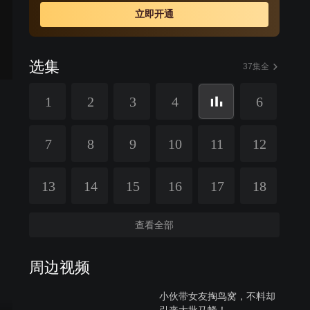
游男”，而这一切竟是自己的好兄弟一手策划。
立即开通
选集
37集全
1
2
3
4
6
7
8
9
10
11
12
13
14
15
16
17
18
查看全部
周边视频
小伙带女友掏鸟窝，不料却