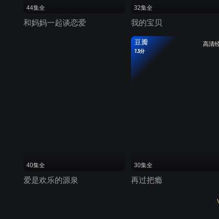
44集全
32集全
和妈妈一起谈恋爱
我的宝贝
豆瓣
高清
7.3分
40集全
30集全
爱是欢乐的源泉
再过把瘾