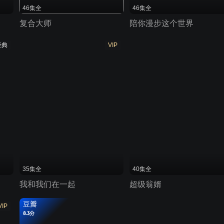
46集全
46集全
复合大师
陪你漫步这个世界
经典
VIP
35集全
40集全
我和我们在一起
超级翁婿
豆瓣
VIP
8.3分