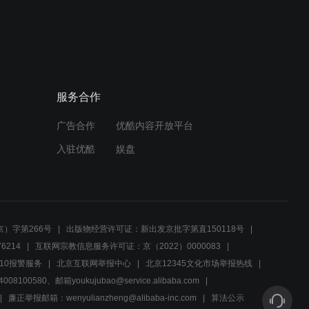
01:08
男友向女孩道歉，手捧鲜花
求婚，获得原谅
服务合作
01:09
广告合作
优酷内容开放平台
小伙摆摊卖内衣，不料小姑
娘说尺寸时，小伙一脸窘迫
入驻优酷
娱盘
01:22
《玩伴》维多利亚的秘密,
小希气他爸
）字第266号
出版物经营许可证：新出发京批字第直150118号
6214
互联网宗教信息服务许可证：京（2022）0000083
02:29
10报警服务
北京互联网举报中心
北京12345文化市场举报热线
00580、邮箱youkujubao@service.alibaba.com
玩伴 第3集 惊闻母校将拆迁
袁满组织同学会
廉正举报邮箱：wenyulianzheng@alibaba-inc.com
算法公示