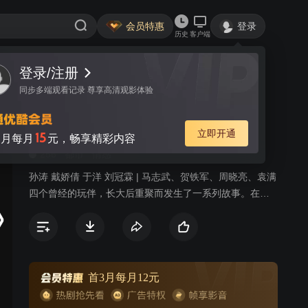
会员特惠
登录
历史
客户端
登录/注册
视频
讨论
32
同步多端观看记录 尊享高清观影体验
玩伴
简介
立即开通
15
月每月
元，畅享精彩内容
256
都市
情感
孙涛 戴娇倩 于洋 刘冠霖 | 马志武、贺铁军、周晓亮、袁满
四个曾经的玩伴，长大后重聚而发生了一系列故事。在同
学聚会中，中年暖男马志武，不仅和土豪兄弟贺铁军、海
归精英周晓亮、整形医生袁满再次重逢聚首，还邂逅了从
小到大的心目中独一无二的女神常瑞雪。憨厚正直的马志
武再次回到了玩伴中间，却不曾料到命运一次次地和他开
起了玩笑。一次偶然的乐于助人事件不仅让他丢了导游工
首3月每月12元
作，还被社会舆论推到风口浪尖，成了人人喊打的“变态导