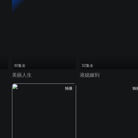
30集全
32集全
美丽人生
港媳嫁到
独播
独