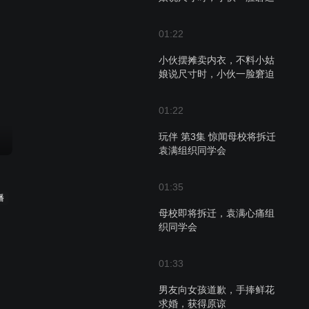
01:22
小伙摆摊卖内衣，不料小姑
娘说尺寸时，小伙一脸窘迫
01:22
玩伴 第3集 惊闻母校将拆迁
袁满组织同学会
01:35
播
母校即将拆迁，袁满心痛组
织同学会
01:33
男友向女孩道歉，手捧鲜花
求婚，获得原谅