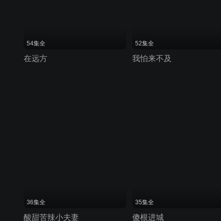
54集全
52集全
在远方
我怕来不及
36集全
35集全
酸甜苦辣小夫妻
傻根进城