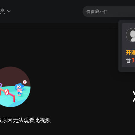
类
3
首
权原因无法观看此视频