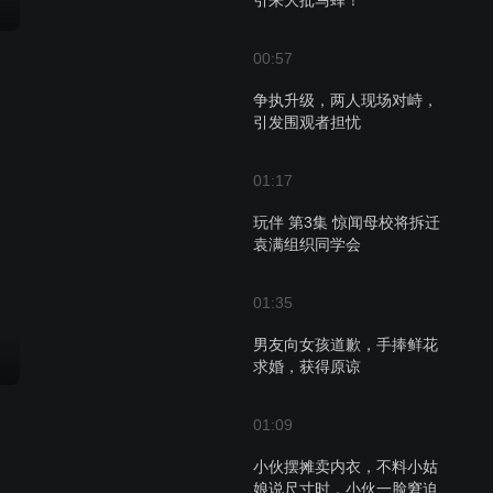
引来大批马蜂！
00:57
争执升级，两人现场对峙，
引发围观者担忧
01:17
玩伴 第3集 惊闻母校将拆迁
袁满组织同学会
01:35
男友向女孩道歉，手捧鲜花
求婚，获得原谅
01:09
小伙摆摊卖内衣，不料小姑
娘说尺寸时，小伙一脸窘迫