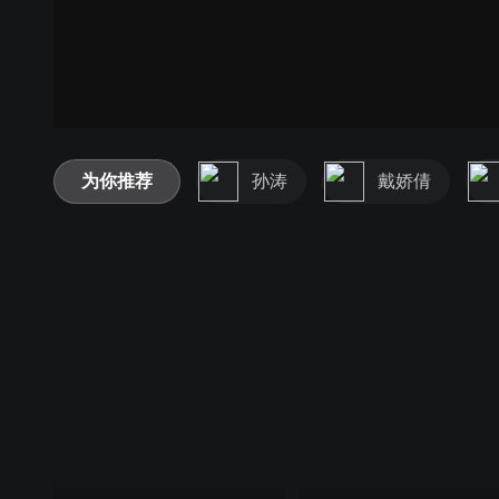
为你推荐
孙涛
戴娇倩