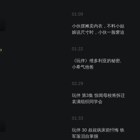
01:09
小伙摆摊卖内衣，不料小姑
娘说尺寸时，小伙一脸窘迫
01:22
P
《玩伴》维多利亚的秘密,
小希气他爸
02:29
玩伴 第3集 惊闻母校将拆迁
袁满组织同学会
01:33
玩伴 30 叔叔病床前忏悔 铁
军落泪自掌掴