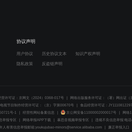
协议声明
用户协议
历史协议文本
知识产权声明
隐私政策
反盗链声明
营许可证：京网文（2024）0368-017号
网络出版服务许可证：（署）网出证（京
电视节目制作经营许可证：（京）字第00670号
食品经营许可证：JY1110812297
50721号-1
经营性网站备案信息
京公网安备11000002000017号
网络1
息举报专区
网络举报APP下载
暴恐音视频举报专区
违规不良信息举报:电话40081
人有害信息举报邮箱:youkujubao-minors@service.alibaba.com
廉正举报入口