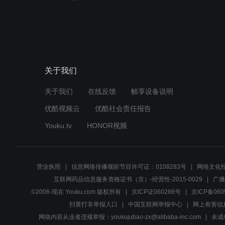
关于我们
关于我们
在线反馈
帧享设备说明
优酷视频云
优酷社会责任报告
Youku.tv
HONOR视频
营业执照
信息网络传播视听节目许可证：0108283号
网络文化经
互联网药品信息服务资格证书（京）-经营性-2015-0029
广播
©2006-现在 Youku.com 版权所有
京ICP证060288号
京ICP备060
扫黄打非举报入口
中国互联网举报中心
网上有害信
网络内容从业者违规举报：youkujubao-zx@alibaba-inc.com
未成年