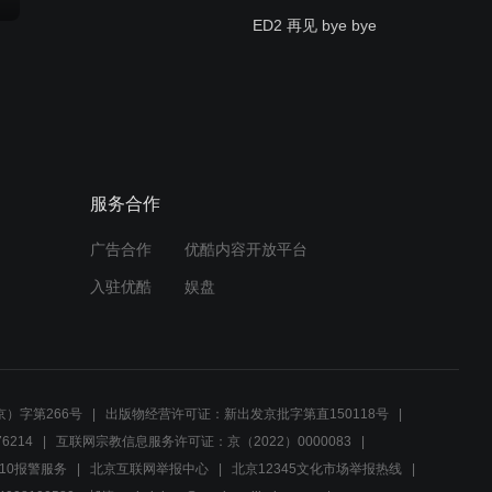
ED2 再见 bye bye
01:25
OP1 微笑的爆弹
服务合作
01:28
广告合作
优酷内容开放平台
入驻优酷
娱盘
）字第266号
出版物经营许可证：新出发京批字第直150118号
6214
互联网宗教信息服务许可证：京（2022）0000083
10报警服务
北京互联网举报中心
北京12345文化市场举报热线