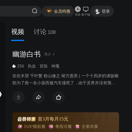
会员特惠
登录
历史
客户端
视频
讨论
108
幽游白书
简介
256
热血
冒险
神魔
佐佐木望 千叶繁 桧山修之 绪方惠美 | 一个十四岁的浦饭幽
助为了救一名小孩而被汽车撞死了，由于灵界并没有预计
到他的死亡，并没有他的容身之所，所以他得到了一个重
生的机会。经过了灵界的考验，幽助终于重回自己的身
体，并成为灵界侦探。
首3月每月15元