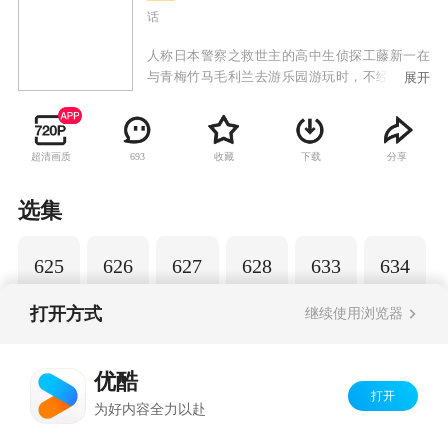
话
人称日本警察之救世主的高中生侦探工藤新一在
与青梅竹马毛利兰去游乐园游玩时，不经意中发
展开
现了行踪可疑的黑衣人。于是工藤新一尾随跟
踪，并目睹了黑衣人正在进行可疑交易。不料，
却被另一名黑衣人在背后击晕，被强行灌下一种
超清画质
收藏
下载
分享
693
名为APTX-4869的毒药，致使身体变小。为了在
不暴露真实身份并继续追踪黑衣人及其成员，情
急之下，工藤新一受到《福尔摩斯》的作者“阿瑟·
选集
柯南·道尔”和“江户川乱步”名字的启发，改名
为“江户川柯南”，并寄住在毛利兰的家中。作为
625
626
627
628
633
634
侦探，柯南实在看不下去毛利小五郎经常做的一
些“发育不良”的错误推理，便帮助毛利小五郎破
了许多案子。
打开方式
继续使用浏览器
Copyright©
2026
优酷 youku.com
版权所有
优酷
京ICP备06050721号-1
打开
为好内容全力以赴