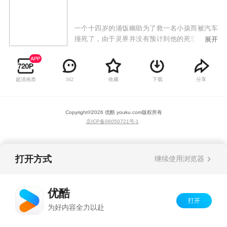
一个十四岁的浦饭幽助为了救一名小孩而被汽车
撞死了，由于灵界并没有预计到他的死亡，并没
展开
有他的容身之所，所以他得到了一个重生的机
会。经过了灵界的考验，幽助终于重回自己的身
体，并成为灵界侦探。
超清画质
收藏
下载
分享
162
Copyright©
2026
优酷 youku.com
版权所有
京ICP备06050721号-1
打开方式
继续使用浏览器
优酷
打开
为好内容全力以赴