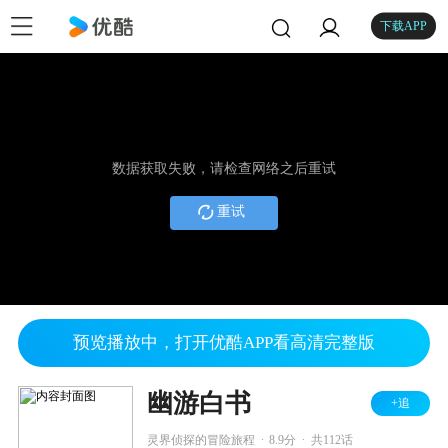
下载APP
数据获取失败，请检查网络之后重试
重试
预览播放中，打开优酷APP看高清完整版
幽游白书
+追
.
.
灵界侦探的冒险旅程
8.9分
共112话