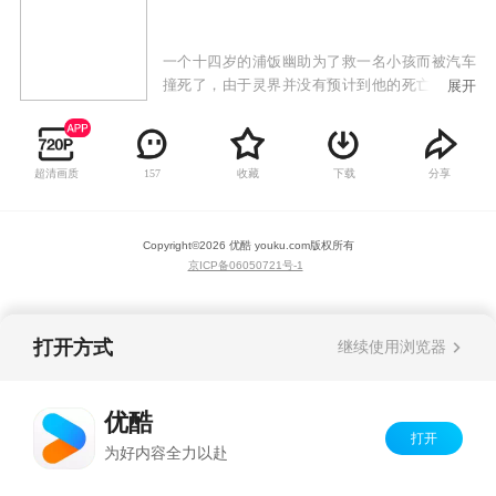
一个十四岁的浦饭幽助为了救一名小孩而被汽车
撞死了，由于灵界并没有预计到他的死亡，并没
展开
有他的容身之所，所以他得到了一个重生的机
会。经过了灵界的考验，幽助终于重回自己的身
体，并成为灵界侦探。
超清画质
收藏
下载
分享
157
Copyright©
2026
优酷 youku.com
版权所有
京ICP备06050721号-1
打开方式
继续使用浏览器
优酷
打开
为好内容全力以赴