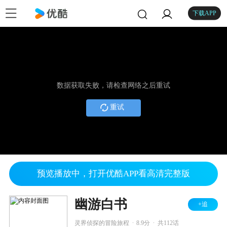
下载APP
数据获取失败，请检查网络之后重试
重试
预览播放中，打开优酷APP看高清完整版
幽游白书
+追
.
.
灵界侦探的冒险旅程
8.9分
共112话