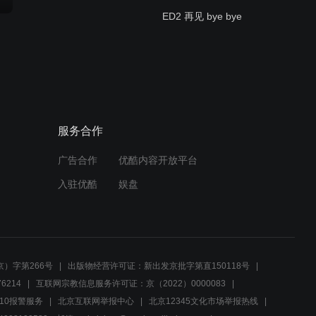
ED2 再见 bye bye
01:25
OP1 微笑的爆弹
服务合作
01:28
广告合作
优酷内容开放平台
入驻优酷
娱盘
）字第266号
出版物经营许可证：新出发京批字第直150118号
6214
互联网宗教信息服务许可证：京（2022）0000083
10报警服务
北京互联网举报中心
北京12345文化市场举报热线