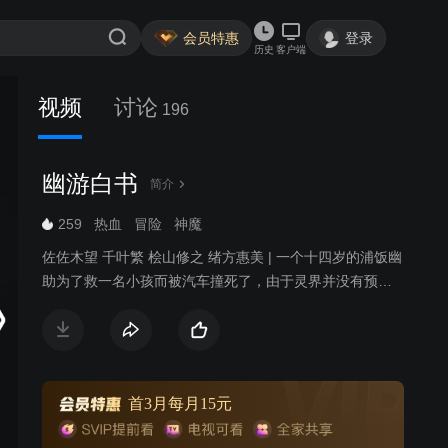
会员特惠
登录
历史
客户端
视频
讨论
196
幽游白书
简介
259
热血
冒险
神魔
佐佐木望 千叶繁 桧山修之 绪方惠美 | 一个十四岁的浦饭幽
助为了救一名小孩而被汽车撞死了，由于灵界并没有预计
到他的死亡，并没有他的容身之所，所以他得到了一个重
生的机会。经过了灵界的考验，幽助终于重回自己的身
体，并成为灵界侦探。
首3月每月15元