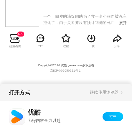
一个十四岁的浦饭幽助为了救一名小孩而被汽车
撞死了，由于灵界并没有预计到他的死亡，并没
展开
有他的容身之所，所以他得到了一个重生的机
会。经过了灵界的考验，幽助终于重回自己的身
体，并成为灵界侦探。
超清画质
收藏
下载
分享
217
Copyright©
2026
优酷 youku.com
版权所有
京ICP备06050721号-1
打开方式
继续使用浏览器
优酷
打开
为好内容全力以赴