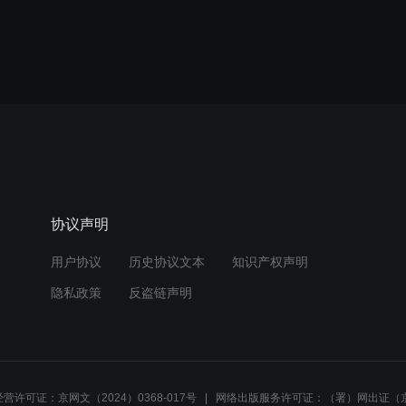
协议声明
用户协议
历史协议文本
知识产权声明
隐私政策
反盗链声明
营许可证：京网文（2024）0368-017号
网络出版服务许可证：（署）网出证（京