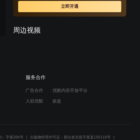
故事在民间不胫而走，一起文物盗窃案就此展开。
立即开通
周边视频
庄文杰太受宠！罗坚：这是
我小朋友
01:10
服务合作
高育良临了还狡辩，学生秒
预告
打脸真的疼！
广告合作
优酷内容开放平台
00:31
入驻优酷
娱盘
等了七年，我最想看的悬疑
剧终于要来了
01:09
）字第266号
出版物经营许可证：新出发京批字第直150118号