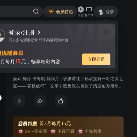
会员特惠
登录
历史
客户端
登录/注册
视频
讨论
10
同步多端观看记录 尊享高清观影体验
铁血青春
简介
立即开通
15
月每月
元，畅享精彩内容
8.5分
警匪
罪案
姜武 梅婷 潘粤明 韩雨芹 | 该剧讲述了孙家拥有一对绝世之
宝——“春秋虎符”，文革中造反派头目张子清逼迫孙启明父
亲交出虎符，孙家父亲悲愤而亡。造反派为虎符相互武
斗，一天夜里，张子清捂着流血的肚子来到孙启明家，把
一只虎符交还孙启明，告之另一只虎符被他人抢走后死
亡。上世纪未，失踪的虎符在国外被一位爱国华侨重金购
得，令孙启明悲喜交加。瀚海拍卖行女老板张希说服海外
首3月每月15元
华侨，让流失海外的文物回到祖国。此时有关这对虎符的