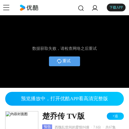
下载APP
数据获取失败，请检查网络之后重试
重试
预览播放中，打开优酷APP看高清完整版
楚乔传 TV版
+追
.
.
预告
西魏乱世间的爱恨纠缠
7.6分
共67集