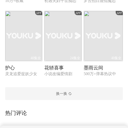
10万+收藏
初遇夫妇十世痴恋
罗云熙白鹿仙魔恋
APP
APP
APP
40集全
24集全
40集全
护心
花轿喜事
墨雨云间
灵龙追爱捉妖少女
小说改编爱情剧
500万+弹幕热议中
换一换
热门评论