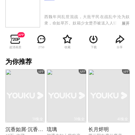
西魏年间乱世混战，大批平民在战乱中沦为奴
隶，命如草芥。奴籍少女楚乔被送入人猎场供贵
展开
族娱乐射杀，幸得西凉世子燕洵暗中相救。随后
她被带进权倾朝野的门阀宇文家，受到开明贵族
宇文玥关注，被迫接受严厉训练的同时，更与燕
超清画质
收藏
下载
分享
2750
洵结下深厚友谊。西魏门阀争斗，燕洵一家被
屠，深陷绝境，楚乔与他生死相守并力助他逃脱
为你推荐
困局。然而回到西凉后，燕洵野心膨胀，不惜以
满城百姓的性命为代价割据称雄。楚乔在绝望中
APP
APP
APP
与燕洵分道扬镳，并与力求“天下一统、释奴止
戈”的宇文玥并肩作战，粉碎了燕洵的复仇计划，
成为心怀苍生的巾帼将军。
59集全
59集全
40集全
沉香如屑·沉香重华
琉璃
长月烬明