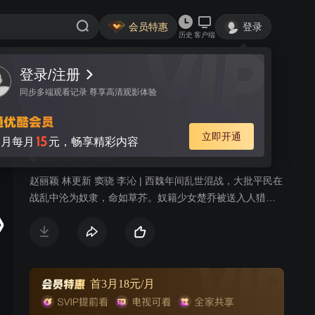
会员特惠
登录
历史
客户端
登录/注册
视频
讨论
3446
同步多端观看记录 尊享高清观影体验
楚乔传 TV版
简介
立即开通
15
月每月
元，畅享精彩内容
232
爱情
古装
赵丽颖 林更新 窦骁 李沁 | 西魏年间乱世混战，大批平民在
战乱中沦为奴隶，命如草芥。奴籍少女楚乔被送入人猎场
供贵族娱乐射杀，幸得西凉世子燕洵暗中相救。随后她被
带进权倾朝野的门阀宇文家，受到开明贵族宇文玥关注，
被迫接受严厉训练的同时，更与燕洵结下深厚友谊。西魏
门阀争斗，燕洵一家被屠，深陷绝境，楚乔与他生死相守
并力助他逃脱困局。然而回到西凉后，燕洵野心膨胀，不
首3月18元/月
惜以满城百姓的性命为代价割据称雄。楚乔在绝望中与燕