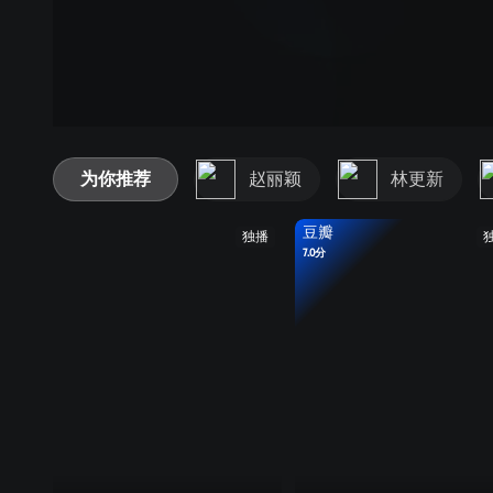
为你推荐
赵丽颖
林更新
豆瓣
独播
7.0分