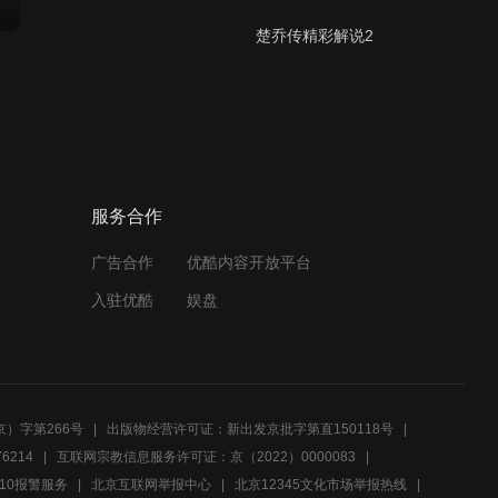
楚乔传精彩解说2
01:34
楚乔传精彩解说4
服务合作
02:18
广告合作
优酷内容开放平台
楚乔传精彩解说3
入驻优酷
娱盘
01:12
楚乔传精彩解说
）字第266号
出版物经营许可证：新出发京批字第直150118号
6214
互联网宗教信息服务许可证：京（2022）0000083
10报警服务
北京互联网举报中心
北京12345文化市场举报热线
02:04