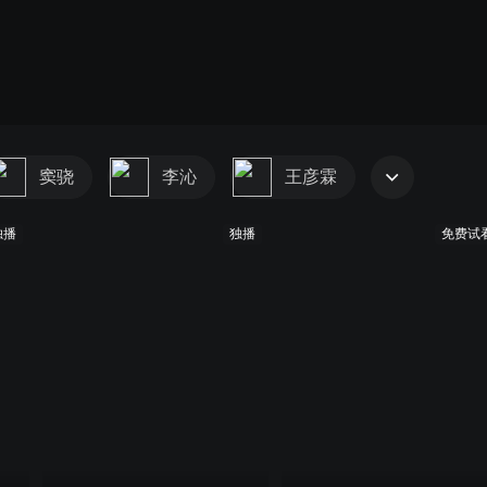
窦骁
李沁
王彦霖
独播
独播
免费试