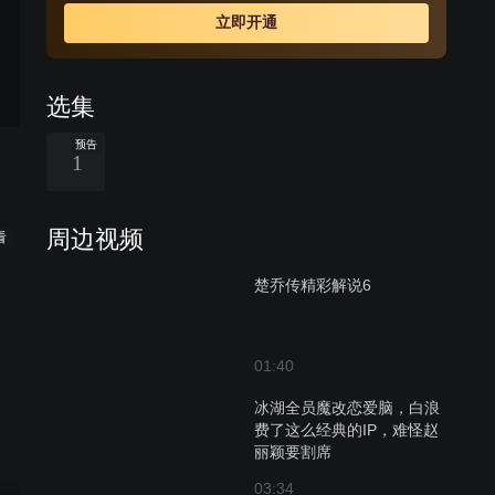
洵分道扬镳，并与力求“天下一统、释奴止戈”的宇文玥并肩
立即开通
作战，粉碎了燕洵的复仇计划，成为心怀苍生的巾帼将
军。
选集
预告
1
周边视频
看
楚乔传精彩解说6
01:40
冰湖全员魔改恋爱脑，白浪
费了这么经典的IP，难怪赵
丽颖要割席
03:34