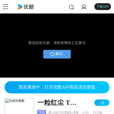
下载APP
数据获取失败，请检查网络之后重试
重试
预览播放中，打开优酷APP看高清完整版
一粒红尘 TV版
+追
.
.
预告
颖儿倾力演绎励志青春
6.5分
共38集