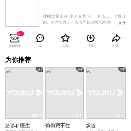
叶昭觉是上海“润齐百货”的一名员工，个性开
朗、坚强努力，一人供养着追求艺术理想却同样
展开
清贫的男友简晨烨。在机缘巧合下，她邂逅了“尘
世”珠宝总经理兼首席设计师齐唐，齐唐意外发现
叶昭觉的设计天赋并招她进入自己的公司。叶昭
超清画质
收藏
下载
分享
190
觉和简晨烨因价值观的不同渐行渐远，最终以分
手告终，而齐唐却渐渐爱上这个自强自立的女
为你推荐
孩。齐唐发现了一直以来寻找的绝世珍宝——红
宝石“红尘”，他历经艰辛，终于在叶昭觉的帮助
APP
APP
APP
下成功得到了“红尘”。经历种种磨砺的众人，最
终都得到了自己的圆满结局。
43集全
25集全
26集全
急诊科医生
偷偷藏不住
炽道