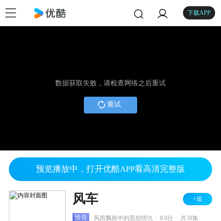
下载APP
数据获取失败，请检查网络之后重试
重试
预览播放中，打开优酷APP看高清完整版
风车
+追
.
.
预告
风雨飘摇中的恩怨情仇
8.8分
共38集