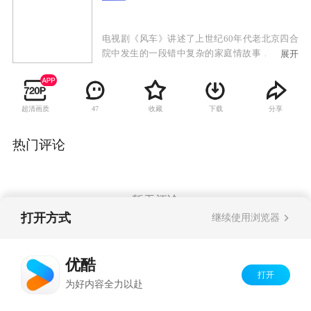
电视剧《风车》讲述了上世纪60年代老北京四合
院中发生的一段错中复杂的家庭情故事，因为整
展开
部影片表现的是一个地道的老北京的故事，从演
员的服装到室内的装潢，再到古香古色的老北京
风貌的街景，都给这部电视剧烙下了鲜明的北京
超清画质
收藏
下载
分享
47
的印记。因此要说的一口原汁原味的北京话也是
非常重要，不过鉴于演员中有一部分并不是北京
人，要非常严格的说出北京的土活比较困难，导
热门评论
演并没有对此进行严格的要求，不过，实力派演
员陈炜对自己的表演有着更加严格的要求，身为
南京人的她一定要讲出带有“北京味”的台词。她
介绍说：“演员诠释一个角色，最基本的是外貌，
暂无评论
而语言台词就是最基本的，所以一定好克服这个
打开方式
继续使用浏览器
困难。”
Copyright©
2026
优酷 youku.com
版权所有
优酷
京ICP备06050721号-1
打开
为好内容全力以赴