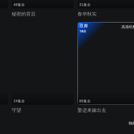
48集全
31集全
秘密的背后
春华秋实
豆瓣
高清经
7.8分
24集全
86集全
守望
娶进来嫁出去
独