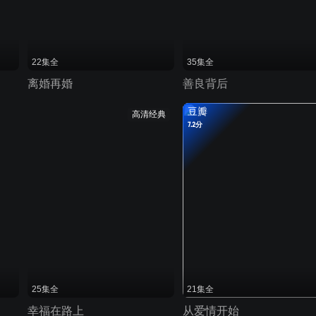
22集全
35集全
离婚再婚
善良背后
豆瓣
高清经典
7.2分
25集全
21集全
幸福在路上
从爱情开始