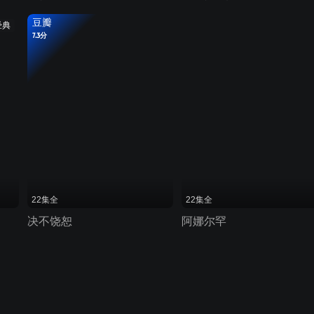
豆瓣
经典
7.3分
22集全
22集全
决不饶恕
阿娜尔罕