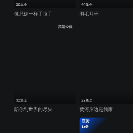
30集全
60集全
像兄妹一样手拉手
羽毛耳环
高清经典
32集全
22集全
陪你到世界的尽头
黄河岸边是我家
豆瓣
8.6分