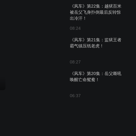
《风车》第22集：越狱百米
被岳父飞身扑倒最后反转惊
出冷汗！
08:24
《风车》第21集：监狱王者
霸气镇压纸老虎！
08:27
《风车》第20集：岳父嘶吼
唤醒亡命鸳鸯！
06:37
《风车》第19集：断臂之
约！能否跨越监狱的铁窗？
08:30