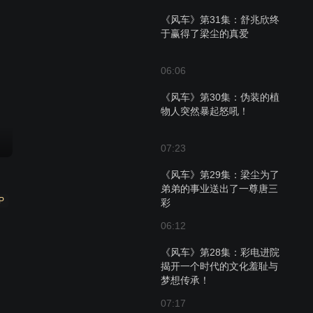
《风车》第31集：舒兆欣终
于赢得了梁尘的真爱
06:06
《风车》第30集：伪装的植
物人突然暴起怒吼！
07:23
《风车》第29集：梁尘为了
弟弟的事业送出了一尊唐三
P
彩
06:12
《风车》第28集：彩电进院
揭开一个时代的文化羞耻与
梦想传承！
07:17