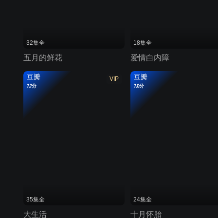
32集全
18集全
五月的鲜花
爱情白内障
豆瓣
豆瓣
VIP
7.7分
7.0分
35集全
24集全
大生活
十月怀胎