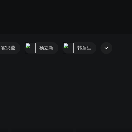
霍思燕
杨立新
韩童生