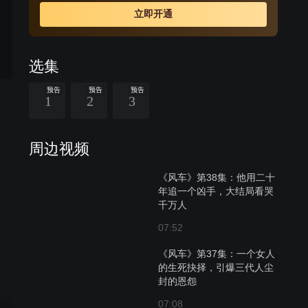
演员陈炜对自己的表演有着更加严格的要求，身为南京人
立即开通
的她一定要讲出带有“北京味”的台词。她介绍说：“演员诠
释一个角色，最基本的是外貌，而语言台词就是最基本
的，所以一定好克服这个困难。”
选集
预告
预告
预告
1
2
3
周边视频
《风车》第38集：他用二十
年追一个凶手，大结局看哭
千万人
07:52
《风车》第37集：一个女人
的生死抉择，引爆三代人尘
封的恩怨
07:08