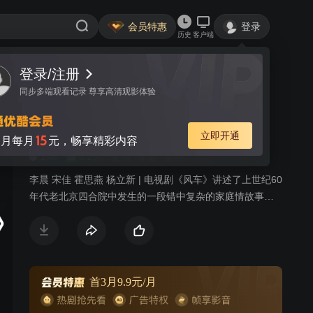
会员特惠
登录
历史
客户端
视频
讨论
58
风车
简介
248
8.2分
爱情
家庭
剧情
李晨 宋佳 霍思燕 杨立新 | 电视剧《风车》讲述了上世纪60
年代老北京四合院中发生的一段错中复杂的家庭情故事，
因为整部影片表现的是一个地道的老北京的故事，从演员
的服装到室内的装潢，再到古香古色的老北京风貌的街
景，都给这部电视剧烙下了鲜明的北京的印记。因此要说
的一口原汁原味的北京话也是非常重要，不过鉴于演员中
有一部分并不是北京人，要非常严格的说出北京的土活比
首3月9.9元/月
较困难，导演并没有对此进行严格的要求，不过，实力派