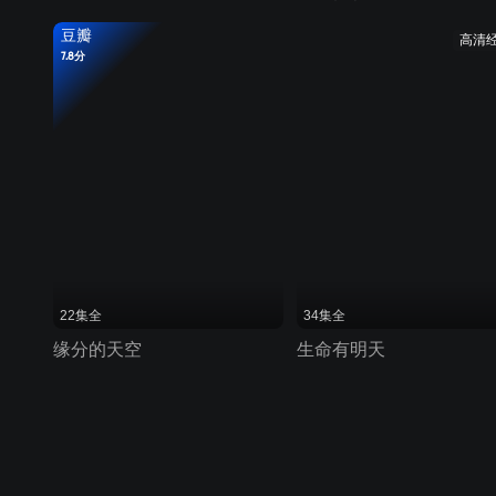
豆瓣
高清
7.8分
22集全
34集全
缘分的天空
生命有明天