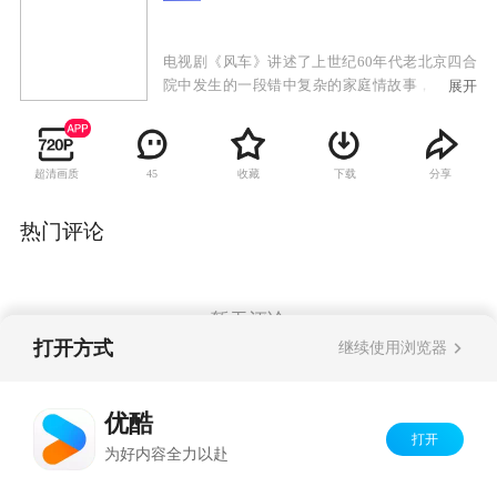
电视剧《风车》讲述了上世纪60年代老北京四合
院中发生的一段错中复杂的家庭情故事，因为整
展开
部影片表现的是一个地道的老北京的故事，从演
员的服装到室内的装潢，再到古香古色的老北京
风貌的街景，都给这部电视剧烙下了鲜明的北京
超清画质
收藏
下载
分享
45
的印记。因此要说的一口原汁原味的北京话也是
非常重要，不过鉴于演员中有一部分并不是北京
人，要非常严格的说出北京的土活比较困难，导
热门评论
演并没有对此进行严格的要求，不过，实力派演
员陈炜对自己的表演有着更加严格的要求，身为
南京人的她一定要讲出带有“北京味”的台词。她
介绍说：“演员诠释一个角色，最基本的是外貌，
暂无评论
而语言台词就是最基本的，所以一定好克服这个
打开方式
继续使用浏览器
困难。”
Copyright©
2026
优酷 youku.com
版权所有
优酷
京ICP备06050721号-1
打开
为好内容全力以赴