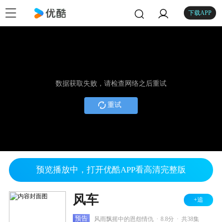
下载APP
数据获取失败，请检查网络之后重试
重试
预览播放中，打开优酷APP看高清完整版
风车
+追
.
.
预告
风雨飘摇中的恩怨情仇
8.8分
共38集