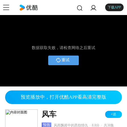
下载APP
数据获取失败，请检查网络之后重试
重试
预览播放中，打开优酷APP看高清完整版
风车
+追
.
.
预告
风雨飘摇中的恩怨情仇
8.8分
共38集