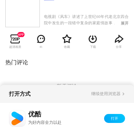
电视剧《风车》讲述了上世纪60年代老北京四合
院中发生的一段错中复杂的家庭情故事，因为整
展开
部影片表现的是一个地道的老北京的故事，从演
员的服装到室内的装潢，再到古香古色的老北京
风貌的街景，都给这部电视剧烙下了鲜明的北京
超清画质
收藏
下载
分享
41
的印记。因此要说的一口原汁原味的北京话也是
非常重要，不过鉴于演员中有一部分并不是北京
人，要非常严格的说出北京的土活比较困难，导
热门评论
演并没有对此进行严格的要求，不过，实力派演
员陈炜对自己的表演有着更加严格的要求，身为
南京人的她一定要讲出带有“北京味”的台词。她
介绍说：“演员诠释一个角色，最基本的是外貌，
暂无评论
而语言台词就是最基本的，所以一定好克服这个
打开方式
继续使用浏览器
困难。”
Copyright©
2026
优酷 youku.com
版权所有
优酷
京ICP备06050721号-1
打开
为好内容全力以赴