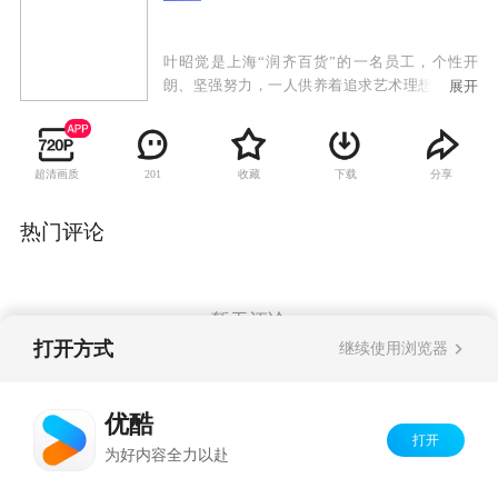
叶昭觉是上海“润齐百货”的一名员工，个性开
朗、坚强努力，一人供养着追求艺术理想却同样
展开
清贫的男友简晨烨。在机缘巧合下，她邂逅了“尘
世”珠宝总经理兼首席设计师齐唐，齐唐意外发现
叶昭觉的设计天赋并招她进入自己的公司。叶昭
超清画质
收藏
下载
分享
201
觉和简晨烨因价值观的不同渐行渐远，最终以分
手告终，而齐唐却渐渐爱上这个自强自立的女
孩。齐唐发现了一直以来寻找的绝世珍宝——红
热门评论
宝石“红尘”，他历经艰辛，终于在叶昭觉的帮助
下成功得到了“红尘”。经历种种磨砺的众人，最
终都得到了自己的圆满结局。
暂无评论
打开方式
继续使用浏览器
Copyright©
2026
优酷 youku.com
版权所有
优酷
京ICP备06050721号-1
打开
为好内容全力以赴