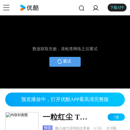
下载APP
数据获取失败，请检查网络之后重试
重试
预览播放中，打开优酷APP看高清完整版
一粒红尘 TV版
+追
.
.
预告
颖儿倾力演绎励志青春
6.5分
共38集