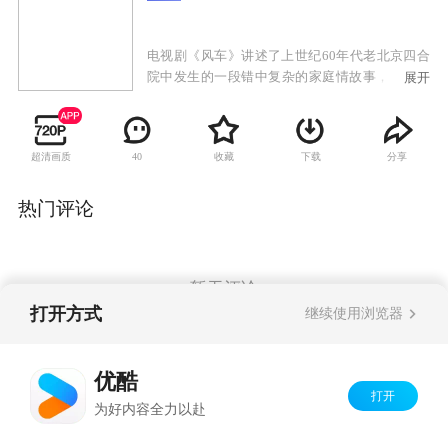
电视剧《风车》讲述了上世纪60年代老北京四合
院中发生的一段错中复杂的家庭情故事，因为整
展开
部影片表现的是一个地道的老北京的故事，从演
员的服装到室内的装潢，再到古香古色的老北京
风貌的街景，都给这部电视剧烙下了鲜明的北京
超清画质
收藏
下载
分享
40
的印记。因此要说的一口原汁原味的北京话也是
非常重要，不过鉴于演员中有一部分并不是北京
人，要非常严格的说出北京的土活比较困难，导
热门评论
演并没有对此进行严格的要求，不过，实力派演
员陈炜对自己的表演有着更加严格的要求，身为
南京人的她一定要讲出带有“北京味”的台词。她
介绍说：“演员诠释一个角色，最基本的是外貌，
暂无评论
而语言台词就是最基本的，所以一定好克服这个
打开方式
继续使用浏览器
困难。”
Copyright©
2026
优酷 youku.com
版权所有
优酷
京ICP备06050721号-1
打开
为好内容全力以赴