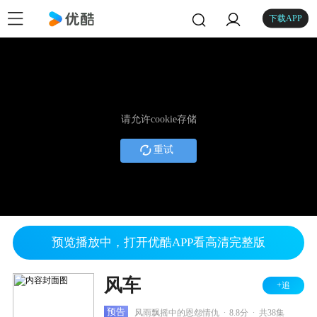
下载APP
请允许cookie存储
重试
预览播放中，打开优酷APP看高清完整版
风车
+追
.
.
预告
风雨飘摇中的恩怨情仇
8.8分
共38集