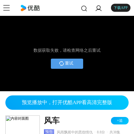
下载APP
数据获取失败，请检查网络之后重试
重试
预览播放中，打开优酷APP看高清完整版
风车
+追
.
.
预告
风雨飘摇中的恩怨情仇
8.8分
共38集