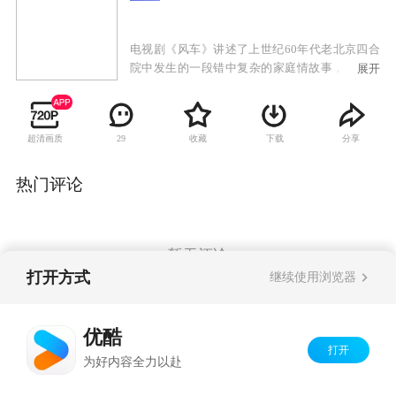
电视剧《风车》讲述了上世纪60年代老北京四合
院中发生的一段错中复杂的家庭情故事，因为整
展开
部影片表现的是一个地道的老北京的故事，从演
员的服装到室内的装潢，再到古香古色的老北京
风貌的街景，都给这部电视剧烙下了鲜明的北京
超清画质
收藏
下载
分享
29
的印记。因此要说的一口原汁原味的北京话也是
非常重要，不过鉴于演员中有一部分并不是北京
人，要非常严格的说出北京的土活比较困难，导
热门评论
演并没有对此进行严格的要求，不过，实力派演
员陈炜对自己的表演有着更加严格的要求，身为
南京人的她一定要讲出带有“北京味”的台词。她
介绍说：“演员诠释一个角色，最基本的是外貌，
暂无评论
而语言台词就是最基本的，所以一定好克服这个
打开方式
继续使用浏览器
困难。”
Copyright©
2026
优酷 youku.com
版权所有
优酷
京ICP备06050721号-1
打开
为好内容全力以赴