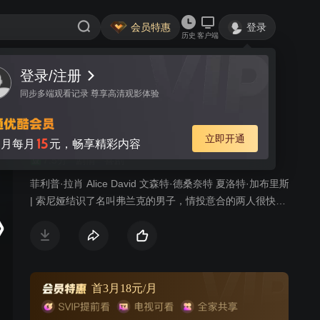
会员特惠
登录
历史
客户端
登录/注册
视频
讨论
124
同步多端观看记录 尊享高清观影体验
临时保姆2
简介
立即开通
15
月每月
元，畅享精彩内容
7.5分
剧情
喜剧
菲利普·拉肖 Alice David 文森特·德桑奈特 夏洛特·加布里斯
| 索尼娅结识了名叫弗兰克的男子，情投意合的两人很快就
走到了一起。在这段恋情趋于稳定之后，索尼娅决定将弗
兰克介绍给自己的父亲皮埃尔，索尼娅是皮埃尔的心头
肉，皮埃尔对自己未来的女婿当然要百般审视。皮埃尔在
巴西经营着一家生态酒店，于是，弗兰克一行人便踏上了
前往巴西的旅途，准备顺带着度一次充满了异域风情的
首3月18元/月
假。当他们决定前往亚马逊丛林探险时，皮埃尔突发奇