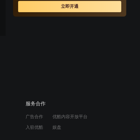
想，让弗兰克把自己的母亲也给捎上，就这样，弗兰克成
立即开通
为了这位年迈的老太太的贴身保镖兼保姆。
服务合作
广告合作
优酷内容开放平台
入驻优酷
娱盘