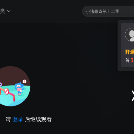
类
3
首
因，请
登录
后继续观看