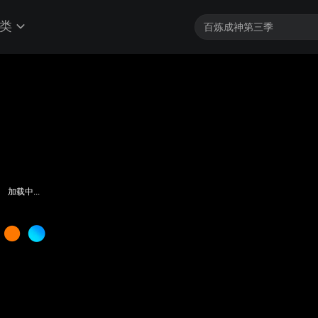
类
加载中...