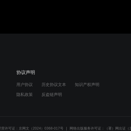
协议声明
用户协议
历史协议文本
知识产权声明
隐私政策
反盗链声明
营许可证：京网文（2024）0368-017号
网络出版服务许可证：（署）网出证（京