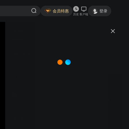
会员特惠
登录
历史
客户端
视频
讨论
高级实物编程示范课3：看守机器
人
乐派特
关注
大鱼号认证作者·29粉丝
视频