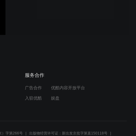
乐派特实物编程机器人
乐派特儿童编程启蒙教育
未来的世界是什么样的？
服务合作
广告合作
优酷内容开放平台
入驻优酷
娱盘
创意实物编程示范课5：喂
猫机器人
）字第266号
出版物经营许可证：新出发京批字第直150118号