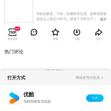
本剧由萧蔷，宁静，刘佩琦等主演。故事背景被
安排在上世纪30年代，讲述了马帮头子董义和一
展开
生起起伏伏的命运，其间交织着他和果果、黑
姑、尹家贤、十八妹四个传奇女子荡气回肠的爱
情。
超清画质
收藏
下载
分享
23
热门评论
暂无评论
打开方式
继续使用浏览器
Copyright©
2026
优酷 youku.com
版权所有
优酷
京ICP备06050721号-1
打开
为好内容全力以赴