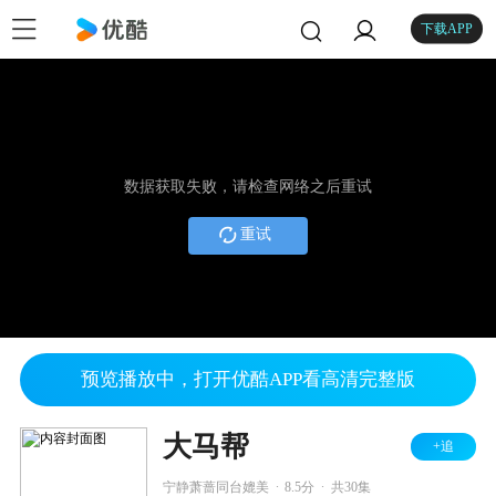
下载APP
数据获取失败，请检查网络之后重试
重试
预览播放中，打开优酷APP看高清完整版
大马帮
+追
.
.
宁静萧蔷同台媲美
8.5分
共30集