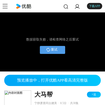
下载APP
数据获取失败，请检查网络之后重试
重试
预览播放中，打开优酷APP看高清完整版
大马帮
+追
.
.
宁静萧蔷同台媲美
8.5分
共30集