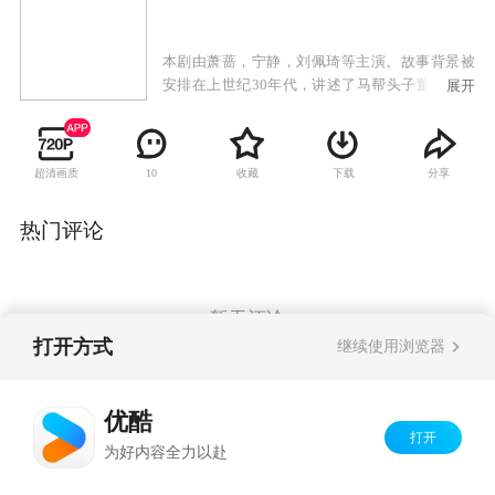
本剧由萧蔷，宁静，刘佩琦等主演。故事背景被
安排在上世纪30年代，讲述了马帮头子董义和一
展开
生起起伏伏的命运，其间交织着他和果果、黑
姑、尹家贤、十八妹四个传奇女子荡气回肠的爱
情。
超清画质
收藏
下载
分享
10
热门评论
暂无评论
打开方式
继续使用浏览器
Copyright©
2026
优酷 youku.com
版权所有
优酷
京ICP备06050721号-1
打开
为好内容全力以赴