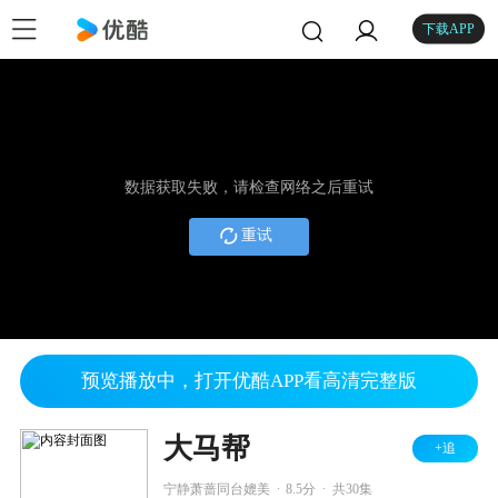
下载APP
数据获取失败，请检查网络之后重试
重试
预览播放中，打开优酷APP看高清完整版
大马帮
+追
.
.
宁静萧蔷同台媲美
8.5分
共30集