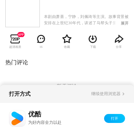
本剧由萧蔷，宁静，刘佩琦等主演。故事背景被
安排在上世纪30年代，讲述了马帮头子董义和一
展开
生起起伏伏的命运，其间交织着他和果果、黑
姑、尹家贤、十八妹四个传奇女子荡气回肠的爱
情。
超清画质
收藏
下载
分享
16
热门评论
暂无评论
打开方式
继续使用浏览器
Copyright©
2026
优酷 youku.com
版权所有
优酷
京ICP备06050721号-1
打开
为好内容全力以赴