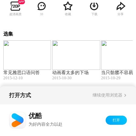
超清画质
收藏
下载
分享
33
选集
04:53
05:45
常见雅思口语问答
动画看太多的下场
当只骷髅不容易
2015-12-10
2015-10-30
2015-10-29
打开方式
继续使用浏览器
Copyright©
2026
优酷 youku.com
版权所有
京ICP备06050721号-1
优酷
打开
为好内容全力以赴