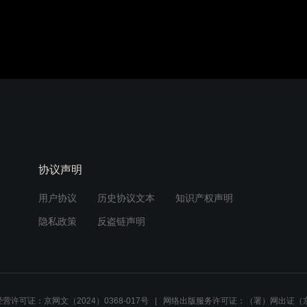
协议声明
用户协议
历史协议文本
知识产权声明
隐私政策
反盗链声明
营许可证：京网文（2024）0368-017号
网络出版服务许可证：（署）网出证（京