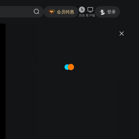
会员特惠
登录
历史
客户端
视频
讨论
飞来光 LiPHY_广州TV报道
_05282017
來飞光LiPHY
关注
5粉丝
视频