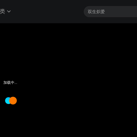
类
加载中...