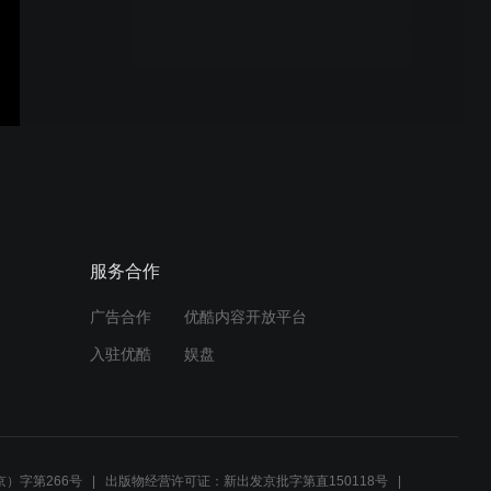
可见激光视频通信, Jian
Kang, GCCE2019, Japan
毫米波雷达无人机探测,
Milad, ISSCC2020, CA,
USA
52Gbps PAM4 接收端,
服务合作
Sam, VLSI2019, 日本
广告合作
优酷内容开放平台
入驻优酷
娱盘
PAM-4可见光通信收发端 Li
Wang/Jian Kang 2019
）字第266号
出版物经营许可证：新出发京批字第直150118号