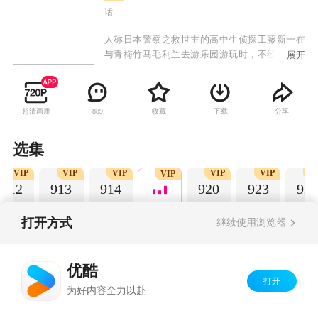
话
人称日本警察之救世主的高中生侦探工藤新一在
与青梅竹马毛利兰去游乐园游玩时，不经意中发
展开
现了行踪可疑的黑衣人。于是工藤新一尾随跟
踪，并目睹了黑衣人正在进行可疑交易。不料，
却被另一名黑衣人在背后击晕，被强行灌下一种
超清画质
收藏
下载
分享
889
名为APTX-4869的毒药，致使身体变小。为了在
不暴露真实身份并继续追踪黑衣人及其成员，情
急之下，工藤新一受到《福尔摩斯》的作者“阿瑟·
选集
柯南·道尔”和“江户川乱步”名字的启发，改名
VIP
VIP
VIP
VIP
VIP
V
为“江户川柯南”，并寄住在毛利兰的家中。作为
VIP
912
913
914
920
923
924
侦探，柯南实在看不下去毛利小五郎经常做的一
些“发育不良”的错误推理，便帮助毛利小五郎破
了许多案子。
打开方式
继续使用浏览器
Copyright©
2026
优酷 youku.com
版权所有
优酷
京ICP备06050721号-1
打开
为好内容全力以赴