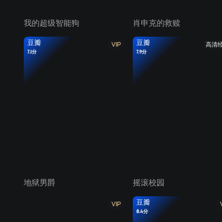
我的超级智能狗
肖申克的救赎
豆瓣
豆瓣
VIP
高清
7.1分
7.9分
地狱男爵
摇滚校园
豆瓣
VIP
8.4分