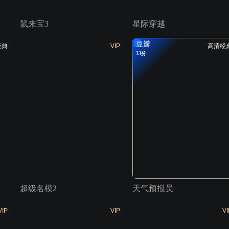
鼠来宝3
星际穿越
豆瓣
经典
VIP
高清经
7.7分
超级名模2
天气预报员
VIP
VIP
VI