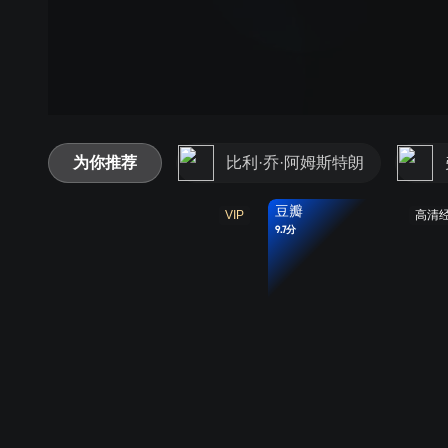
为你推荐
比利·乔·阿姆斯特朗
豆瓣
VIP
高清
9.7分