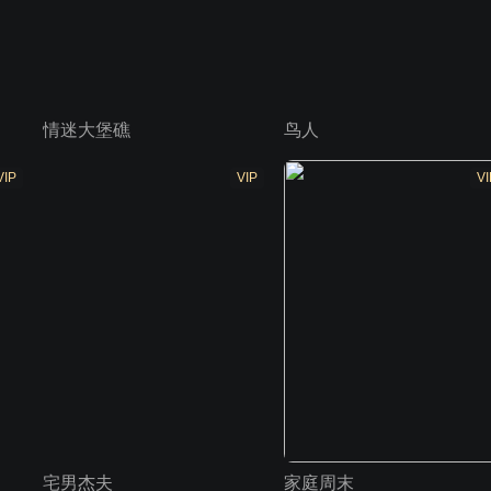
情迷大堡礁
鸟人
VIP
VIP
VI
宅男杰夫
家庭周末