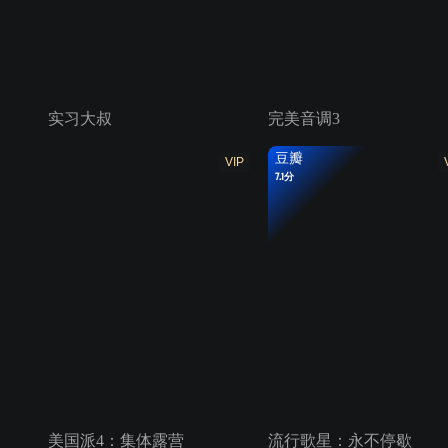
实习大叔
完美音调3
豆瓣
VIP
7.1分
美国派4：集体露营
流行歌星：永不停歇