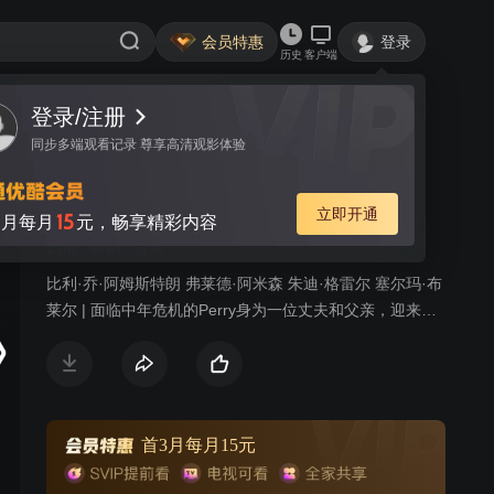
会员特惠
登录
历史
客户端
登录/注册
视频
讨论
10
同步多端观看记录 尊享高清观影体验
平凡的世界
简介
立即开通
15
月每月
元，畅享精彩内容
剧情
喜剧
音乐
比利·乔·阿姆斯特朗 弗莱德·阿米森 朱迪·格雷尔 塞尔玛·布
莱尔 | 面临中年危机的Perry身为一位丈夫和父亲，迎来了
自己的四十岁生日。他决定在Drake酒店的总统套房里举办
一个奢侈的聚会来重温自己年轻时的朋克摇滚时光，在那
里他遇到了美丽的前女友和曾经的乐队队员，好戏正在悄
然上演。
首3月每月15元