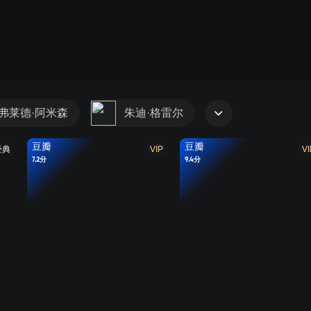
弗莱德·阿米森
朱迪·格雷尔
豆瓣
豆瓣
经典
VIP
VI
7.2分
9.4分