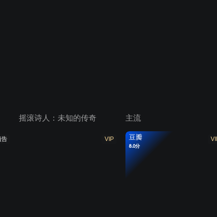
摇滚诗人：未知的传奇
主流
豆瓣
预告
VIP
VI
8.0分