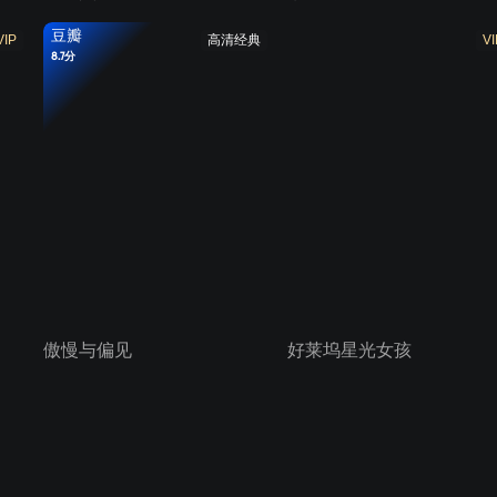
豆瓣
VIP
高清经典
VI
8.7分
傲慢与偏见
好莱坞星光女孩