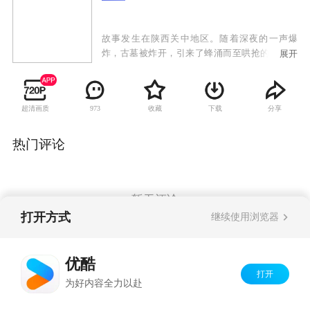
故事发生在陕西关中地区。随着深夜的一声爆
炸，古墓被炸开，引来了蜂涌而至哄抢的村民，
展开
杨乖娃私藏一只编钟，他想借机倒卖出去，不料
引来杀身之祸，其女杨秀为完成父亲遗愿，变成
一个冷峻妖冶的盗墓贼。文侦队长秦安平负责文
超清画质
收藏
下载
分享
973
物的侦破工作，通过调查得知，文化局的宋若虚
是本地最大文物走私盗墓团伙的头目，秦安平与
其展开了正义与邪恶的较量，丧心病狂的宋若虚
热门评论
竟以秦安平儿子的生命相威胁。终于顶风作案的
宋若虚终于进入藏宝密室，发现了价值连城的秦
王尊。
暂无评论
打开方式
继续使用浏览器
Copyright©
2026
优酷 youku.com
版权所有
优酷
京ICP备06050721号-1
打开
为好内容全力以赴