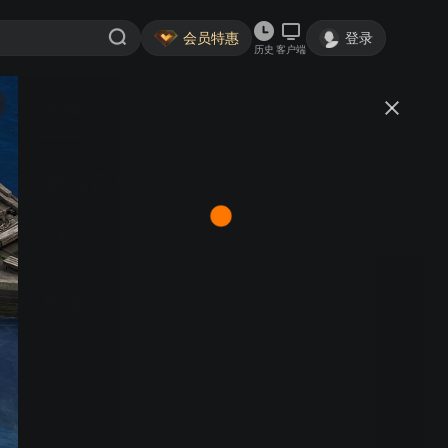
会员特惠
登录
历史
客户端
视频
讨论
幸福密码 29
视频
连卫生间位置都不清楚，周
乐天豪宅“骗局”险穿帮