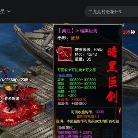
类
104
秒