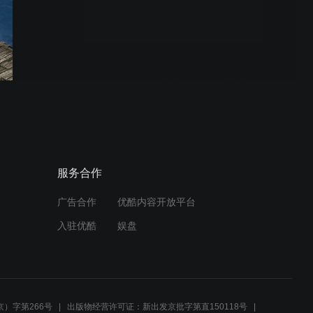
李琼楼下喊话求婚孙茜，引
众人围观
李琼在楼下大声求婚，引来
街坊邻居驻足
霍飞不听劝继续“纠缠”，跟
服务合作
踪冯晓晨秒被发现
广告合作
优酷内容开放平台
入驻优酷
娱盘
李彪猴子刀子三人出动，开
启锄奸行动
）字第266号
出版物经营许可证：新出发京批字第直150118号