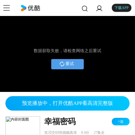
下载APP
数据获取失败，请检查网络之后重试
重试
预览播放中，打开优酷APP看高清完整版
幸福密码
+追
.
.
笑泪交织悟婚姻真谛
8.4分
27集全