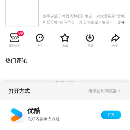
故事讲述了韩西凤和石向南这一对欢喜冤家“管教
和反管教”的斗争史，真实地还原了生活中的酸甜
展开
苦辣，让观众在笑中带泪里领悟到婚姻的真谛。
从水乡小镇来到省城发展的韩西凤和石向南是一
对小冤家夫妻。妻子韩西凤为使丈夫出人头地，
超清画质
收藏
下载
分享
140
煞费苦心设计了一系列改造石向南的计划。石向
南坚持男人的独立人格和尊严，不愿按照韩西凤
为自己设计的人生目标奋斗，执意要走一条自己
热门评论
决定自己命运的人生道路。为之，二人展开了一
系列轻松风趣、啼笑皆非、控制与反控制、征服
与反征服的龙凤斗。历经重重磨难、打击和挫折
后，夫妻二人终于明白了一个道理：婚姻要靠两
暂无评论
个相爱的人互相包容互相尊重共同经营，幸福才
打开方式
继续使用浏览器
会降临。
Copyright©
2026
优酷 youku.com
版权所有
优酷
京ICP备06050721号-1
打开
为好内容全力以赴