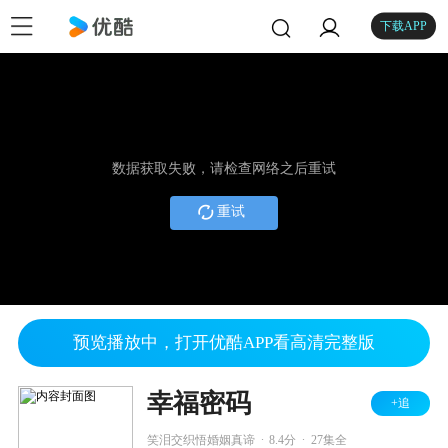
下载APP
数据获取失败，请检查网络之后重试
重试
预览播放中，打开优酷APP看高清完整版
幸福密码
+追
.
.
笑泪交织悟婚姻真谛
8.4分
27集全