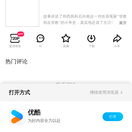
故事讲述了韩西凤和石向南这一对欢喜冤家“管教
和反管教”的斗争史，真实地还原了生活中的酸甜
展开
苦辣，让观众在笑中带泪里领悟到婚姻的真谛。
从水乡小镇来到省城发展的韩西凤和石向南是一
对小冤家夫妻。妻子韩西凤为使丈夫出人头地，
超清画质
收藏
下载
分享
93
煞费苦心设计了一系列改造石向南的计划。石向
南坚持男人的独立人格和尊严，不愿按照韩西凤
为自己设计的人生目标奋斗，执意要走一条自己
热门评论
决定自己命运的人生道路。为之，二人展开了一
系列轻松风趣、啼笑皆非、控制与反控制、征服
与反征服的龙凤斗。历经重重磨难、打击和挫折
后，夫妻二人终于明白了一个道理：婚姻要靠两
暂无评论
个相爱的人互相包容互相尊重共同经营，幸福才
打开方式
继续使用浏览器
会降临。
Copyright©
2026
优酷 youku.com
版权所有
优酷
京ICP备06050721号-1
打开
为好内容全力以赴