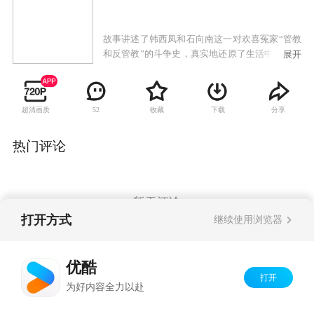
故事讲述了韩西凤和石向南这一对欢喜冤家“管教
和反管教”的斗争史，真实地还原了生活中的酸甜
展开
苦辣，让观众在笑中带泪里领悟到婚姻的真谛。
从水乡小镇来到省城发展的韩西凤和石向南是一
对小冤家夫妻。妻子韩西凤为使丈夫出人头地，
超清画质
收藏
下载
分享
52
煞费苦心设计了一系列改造石向南的计划。石向
南坚持男人的独立人格和尊严，不愿按照韩西凤
为自己设计的人生目标奋斗，执意要走一条自己
热门评论
决定自己命运的人生道路。为之，二人展开了一
系列轻松风趣、啼笑皆非、控制与反控制、征服
与反征服的龙凤斗。历经重重磨难、打击和挫折
后，夫妻二人终于明白了一个道理：婚姻要靠两
暂无评论
个相爱的人互相包容互相尊重共同经营，幸福才
打开方式
继续使用浏览器
会降临。
Copyright©
2026
优酷 youku.com
版权所有
优酷
京ICP备06050721号-1
打开
为好内容全力以赴