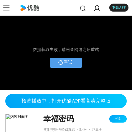
下载APP
数据获取失败，请检查网络之后重试
重试
预览播放中，打开优酷APP看高清完整版
幸福密码
+追
.
.
笑泪交织悟婚姻真谛
8.4分
27集全