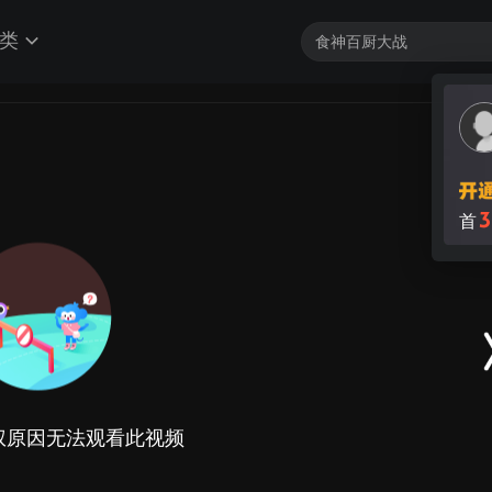
类
3
首
权原因无法观看此视频