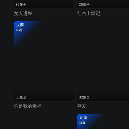
30集全
26集全
女人进城
红杏出墙记
豆瓣
8.3分
30集全
32集全
你是我的幸福
夺爱
豆瓣
7.0分