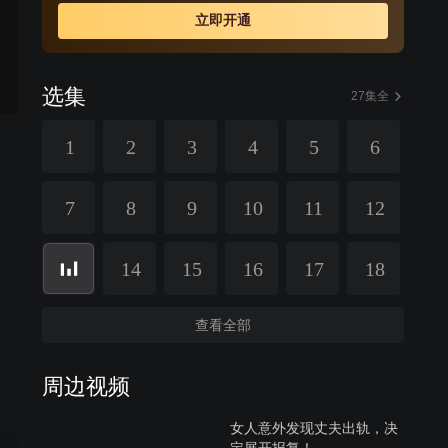
一系列轻松风趣、啼笑皆非、控制与反控制、征服与反征
立即开通
服的龙凤斗。历经重重磨难、打击和挫折后，夫妻二人终
于明白了一个道理：婚姻要靠两个相爱的人互相包容互相
尊重共同经营，幸福才会降临。
选集
27集全
1
2
3
4
5
6
7
8
9
10
11
12
14
15
16
17
18
查看全部
周边视频
女人意外发现丈夫出轨，决