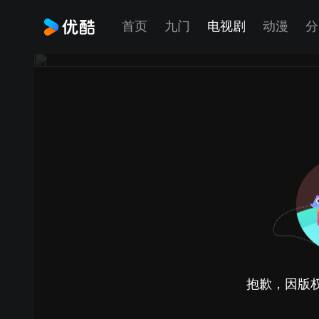
首页
九门
电视剧
动漫
分
抱歉，因版