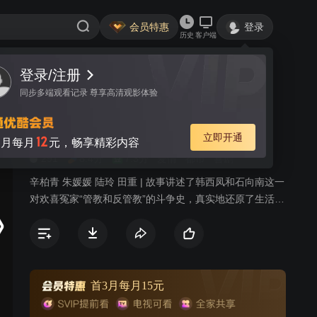
会员特惠
登录
历史
客户端
登录/注册
视频
讨论
40
同步多端观看记录 尊享高清观影体验
幸福密码
简介
立即开通
12
月每月
元，畅享精彩内容
291
8.4分
7.3分
爱情
都市
喜剧
辛柏青 朱媛媛 陆玲 田重 | 故事讲述了韩西凤和石向南这一
对欢喜冤家“管教和反管教”的斗争史，真实地还原了生活中
的酸甜苦辣，让观众在笑中带泪里领悟到婚姻的真谛。从
水乡小镇来到省城发展的韩西凤和石向南是一对小冤家夫
妻。妻子韩西凤为使丈夫出人头地，煞费苦心设计了一系
列改造石向南的计划。石向南坚持男人的独立人格和尊
严，不愿按照韩西凤为自己设计的人生目标奋斗，执意要
首3月每月15元
走一条自己决定自己命运的人生道路。为之，二人展开了