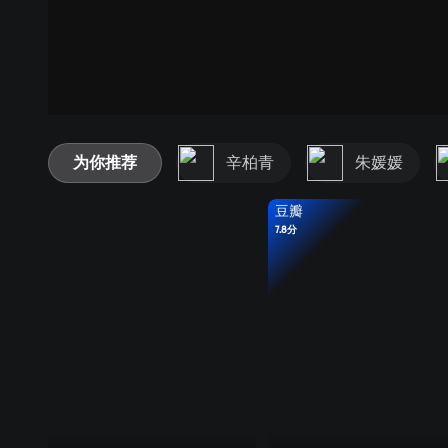
为你推荐
辛柏青
朱媛媛
豆瓣
7.8分