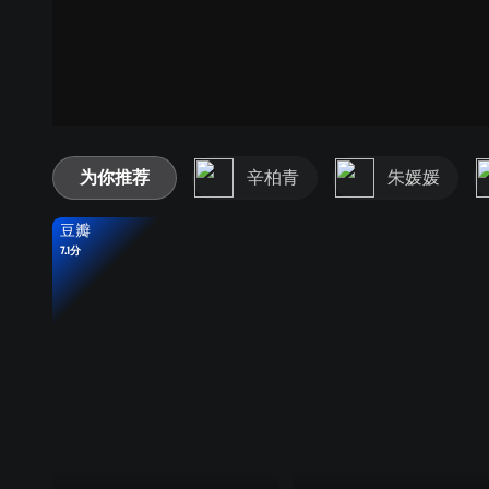
为你推荐
辛柏青
朱媛媛
豆瓣
7.1分