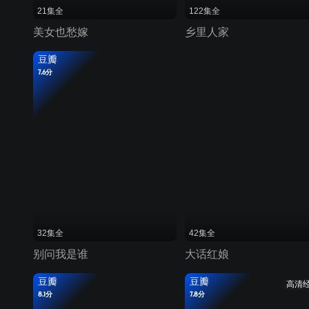
21集全
122集全
美女也愁嫁
乡里人家
豆瓣
7.6分
32集全
42集全
别问我是谁
大话红娘
豆瓣
豆瓣
高清
8.1分
7.8分