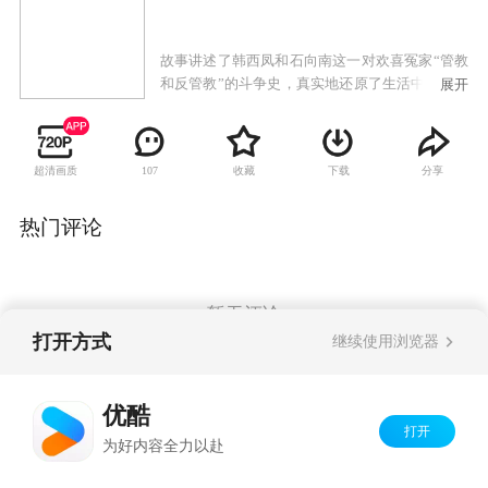
故事讲述了韩西凤和石向南这一对欢喜冤家“管教
和反管教”的斗争史，真实地还原了生活中的酸甜
展开
苦辣，让观众在笑中带泪里领悟到婚姻的真谛。
从水乡小镇来到省城发展的韩西凤和石向南是一
对小冤家夫妻。妻子韩西凤为使丈夫出人头地，
超清画质
收藏
下载
分享
107
煞费苦心设计了一系列改造石向南的计划。石向
南坚持男人的独立人格和尊严，不愿按照韩西凤
为自己设计的人生目标奋斗，执意要走一条自己
热门评论
决定自己命运的人生道路。为之，二人展开了一
系列轻松风趣、啼笑皆非、控制与反控制、征服
与反征服的龙凤斗。历经重重磨难、打击和挫折
后，夫妻二人终于明白了一个道理：婚姻要靠两
暂无评论
个相爱的人互相包容互相尊重共同经营，幸福才
打开方式
继续使用浏览器
会降临。
Copyright©
2026
优酷 youku.com
版权所有
优酷
京ICP备06050721号-1
打开
为好内容全力以赴