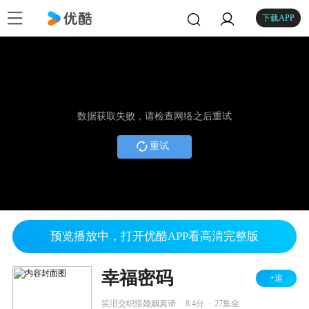
下载APP
数据获取失败，请检查网络之后重试
重试
预览播放中，打开优酷APP看高清完整版
幸福密码
+追
.
.
笑泪交织悟婚姻真谛
8.4分
27集全