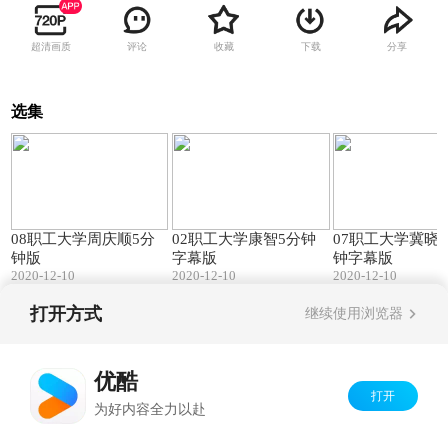
超清画质
评论
收藏
下载
分享
选集
05:39
07:05
08职工大学周庆顺5分
02职工大学康智5分钟
07职工大学冀晓
钟版
字幕版
钟字幕版
2020-12-10
2020-12-10
2020-12-10
打开方式
继续使用浏览器
Copyright©
2026
优酷 youku.com
版权所有
京ICP备06050721号-1
优酷
打开
为好内容全力以赴