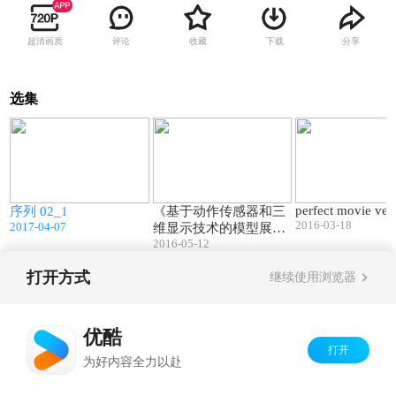
超清画质
评论
收藏
下载
分享
选集
4
01:01
03:16
perfect movie ver
序列 02_1
《基于动作传感器和三
2016-03-18
2017-04-07
维显示技术的模型展示
2016-05-12
系统》项目展示视频
打开方式
继续使用浏览器
Copyright©
2026
优酷 youku.com
版权所有
京ICP备06050721号-1
优酷
打开
为好内容全力以赴