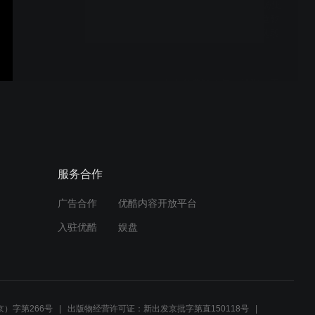
2008.12.20湖广会馆庚扬集
缅怀黑永宽先生追思会章乾
浦先生清唱《将相和》选段
十大名票钟强先生清唱《春
秋配》选段
《赤桑镇》
服务合作
广告合作
优酷内容开放平台
入驻优酷
娱盘
2013.2.16湖广会馆赓扬集
活动 尹卫康先生清唱《追韩
信》选段
）字第266号
出版物经营许可证：新出发京批字第直150118号