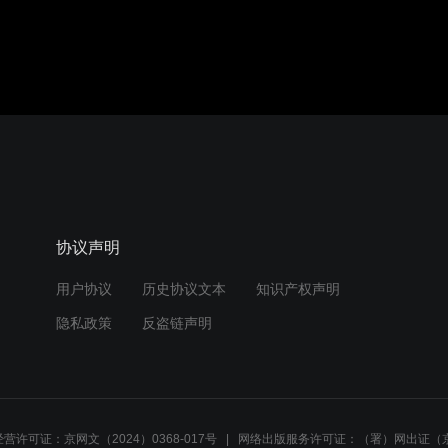
协议声明
用户协议
历史协议文本
知识产权声明
隐私政策
反盗链声明
营许可证：京网文（2024）0368-017号
网络出版服务许可证：（署）网出证（京