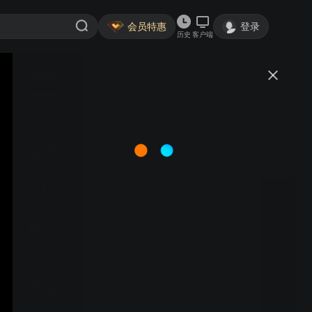
会员特惠
登录
历史
客户端
视频
讨论
亲传弟子刘桂欣老师在纪念李多奎
诞辰110年暨李派老旦艺术研讨会
开幕式上演唱《遇皇后》选段
马达01
关注
713粉丝
视频