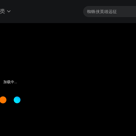
类
加载中...