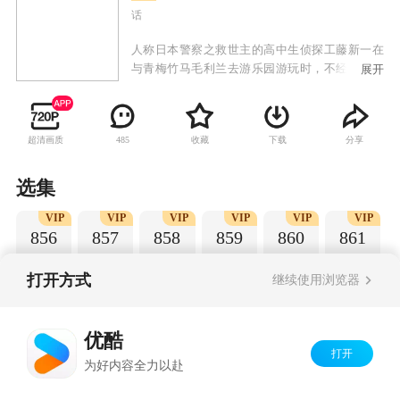
话
人称日本警察之救世主的高中生侦探工藤新一在
与青梅竹马毛利兰去游乐园游玩时，不经意中发
展开
现了行踪可疑的黑衣人。于是工藤新一尾随跟
踪，并目睹了黑衣人正在进行可疑交易。不料，
却被另一名黑衣人在背后击晕，被强行灌下一种
超清画质
收藏
下载
分享
485
名为APTX-4869的毒药，致使身体变小。为了在
不暴露真实身份并继续追踪黑衣人及其成员，情
急之下，工藤新一受到《福尔摩斯》的作者“阿瑟·
选集
柯南·道尔”和“江户川乱步”名字的启发，改名
VIP
VIP
VIP
VIP
VIP
VIP
为“江户川柯南”，并寄住在毛利兰的家中。作为
856
857
858
859
860
861
侦探，柯南实在看不下去毛利小五郎经常做的一
些“发育不良”的错误推理，便帮助毛利小五郎破
了许多案子。
打开方式
继续使用浏览器
Copyright©
2026
优酷 youku.com
版权所有
优酷
京ICP备06050721号-1
打开
为好内容全力以赴