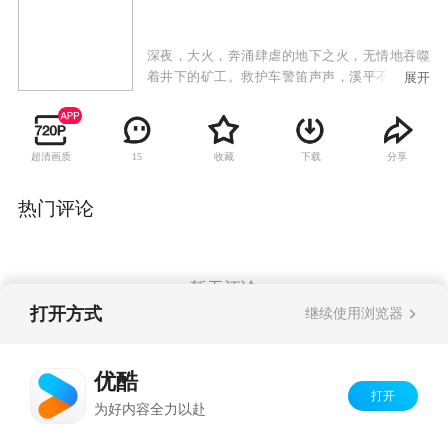
深夜，大火，奔涌肆虐的地下之火，无情地吞噬
着井下的矿工。救护车警笛声声，溪平不眠，溪
展开
平煤矿发生了瓦斯爆炸的惨案，但这起惊天大案
却不知为什么在社会中竟无声无息、不为人知。
某报著名记者迟立强、杨茗莉应邀为溪平煤矿撰
超清画质
收藏
下载
分享
15
写报告文学，职业的敏感使他们捕捉到溪平煤矿
所谓先进达标企业的背后，存在违反安全操作规
程，暗地里与矿工签定生死合同的不法内幕。而
热门评论
恰在此时，迟立强的前妻俞静在采访北山矿返城
的途中突然意外死亡。
暂无评论
打开方式
继续使用浏览器
Copyright©
2026
优酷 youku.com
版权所有
优酷
京ICP备06050721号-1
打开
为好内容全力以赴