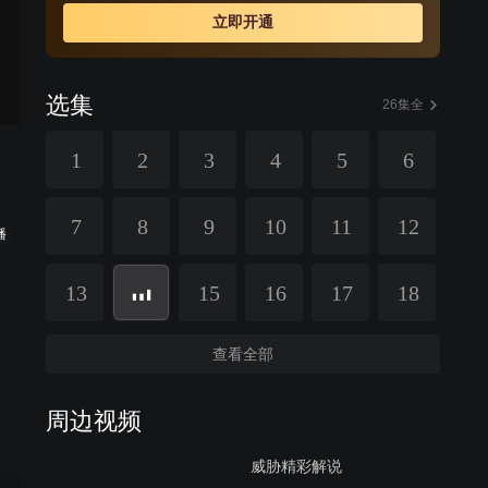
矿返城的途中突然意外死亡。
立即开通
选集
26集全
1
2
3
4
5
6
7
8
9
10
11
12
播
13
15
16
17
18
查看全部
周边视频
威胁精彩解说