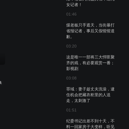
女记者！
01:46
煤老板只手遮天，当街暴打
省报记者，事后又假惺惺道
歉。
03:20
这是唯一一部将三大悍匪聚
齐的戏，有必要观赏一番；
影视剧
03:08
典
罪域：妻子趁丈夫洗澡，逮
住机会把藏衣柜里的人送
走，太刺激了
01:51
纪委书记出差不到十天，不
料一回家房子大变样，听见