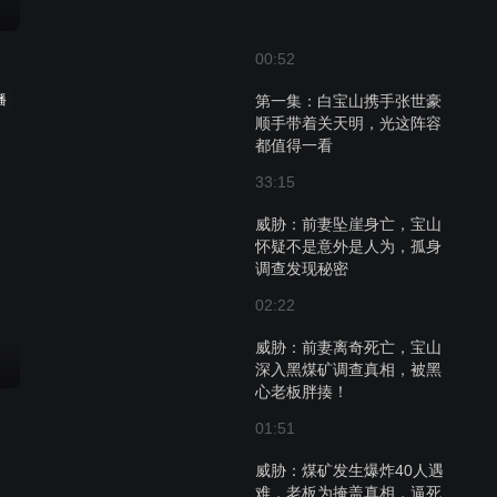
00:52
播
第一集：白宝山携手张世豪
顺手带着关天明，光这阵容
都值得一看
33:15
威胁：前妻坠崖身亡，宝山
怀疑不是意外是人为，孤身
调查发现秘密
02:22
威胁：前妻离奇死亡，宝山
深入黑煤矿调查真相，被黑
心老板胖揍！
01:51
威胁：煤矿发生爆炸40人遇
难，老板为掩盖真相，逼死