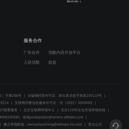
属保密！
03:40
矿上为掩盖事故，把女人关
了起来，不料被记者救走
了！
服务合作
03:53
广告合作
优酷内容开放平台
省里的的王主任和省政协的
余主任一进屋子就看见了迟
入驻优酷
娱盘
记者并打招呼
02:32
男子回家后，发现家里被装
修的富丽堂皇，他感到很紧
）字第266号
出版物经营许可证：新出发京批字第直150118号
张
6214
互联网宗教信息服务许可证：京（2022）0000083
01:58
10报警服务
北京互联网举报中心
北京12345文化市场举报热线
00580、邮箱youkujubao@service.alibaba.com
男子想把材料尽量充实，让
女子再去一趟溪平，女子有
廉正举报邮箱：wenyulianzheng@alibaba-inc.com
算法公示