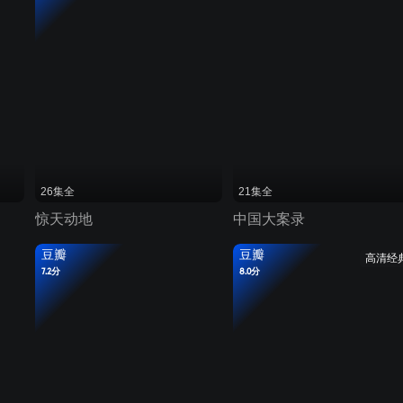
26集全
21集全
惊天动地
中国大案录
豆瓣
豆瓣
高清经
7.2分
8.0分