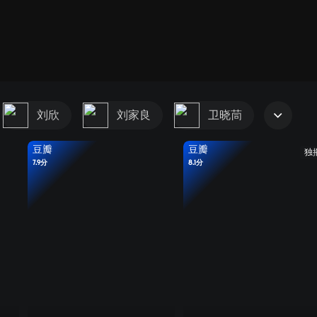
刘欣
刘家良
卫晓茼
豆瓣
豆瓣
独
7.9分
8.1分