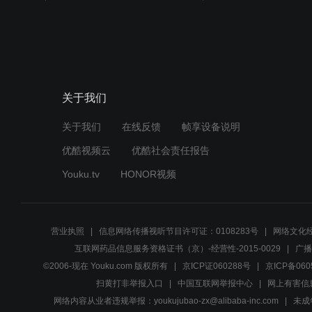
关于我们
关于我们
在线反馈
帧享设备说明
优酷视频云
优酷社会责任报告
Youku.tv
HONOR视频
营业执照
信息网络传播视听节目许可证：0108283号
网络文化经
互联网药品信息服务资格证书（京）-经营性-2015-0029
广播
©2006-现在 Youku.com 版权所有
京ICP证060288号
京ICP备060
扫黄打非举报入口
中国互联网举报中心
网上有害信
网络内容从业者违规举报：youkujubao-zx@alibaba-inc.com
未成年