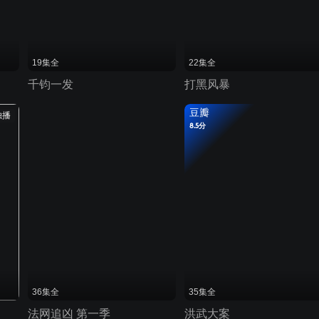
19集全
22集全
千钧一发
打黑风暴
豆瓣
独播
8.5分
36集全
35集全
法网追凶 第一季
洪武大案