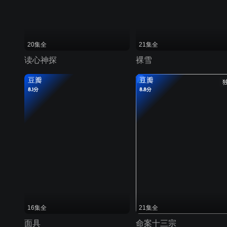
20集全
21集全
读心神探
裸雪
豆瓣
豆瓣
8.1分
8.8分
16集全
21集全
面具
命案十三宗