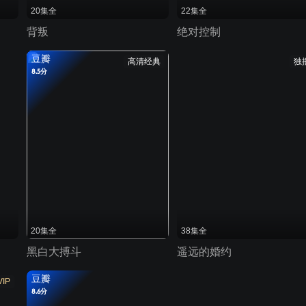
20集全
22集全
背叛
绝对控制
豆瓣
高清经典
独
8.5分
20集全
38集全
黑白大搏斗
遥远的婚约
豆瓣
VIP
8.6分