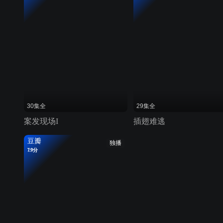
30集全
29集全
案发现场I
插翅难逃
豆瓣
独播
7.9分