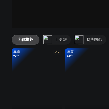
为你推荐
丁勇岱
赵燕国彰
豆瓣
豆瓣
VIP
9.2分
8.3分