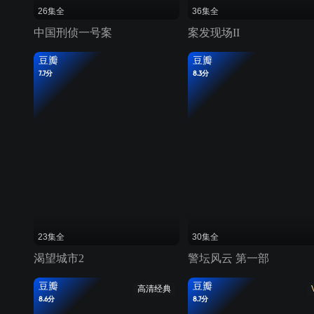
26集全
36集全
中国刑侦一号案
案发现场II
豆瓣
豆瓣
7.7分
8.3分
23集全
30集全
渴望城市2
警坛风云 第一部
豆瓣
豆瓣
高清经典
8.6分
8.7分