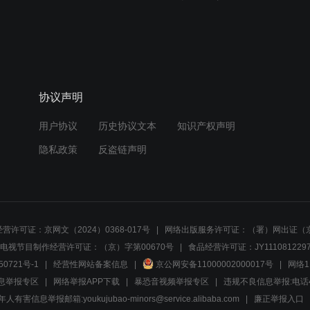
协议声明
用户协议
历史协议文本
知识产权声明
隐私政策
反盗链声明
营许可证：京网文（2024）0368-017号
网络出版服务许可证：（署）网出证（京
电视节目制作经营许可证：（京）字第00670号
食品经营许可证：JY1110812297
50721号-1
经营性网站备案信息
京公网安备11000002000017号
网络1
息举报专区
网络举报APP下载
暴恐音视频举报专区
违规不良信息举报:电话40081
人有害信息举报邮箱:youkujubao-minors@service.alibaba.com
廉正举报入口