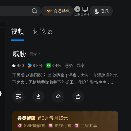
会员特惠
登录
历史
客户端
视频
讨论
23
威胁
简介
450
8.5分
8.4分
悬疑
罪案
丁勇岱 赵燕国彰 刘欣 刘家良 | 深夜，大火，奔涌肆虐的地
下之火，无情地吞噬着井下的矿工。救护车警笛声声，溪
平不眠，溪平煤矿发生了瓦斯爆炸的惨案，但这起惊天大
案却不知为什么在社会中竟无声无息、不为人知。某报著
名记者迟立强、杨茗莉应邀为溪平煤矿撰写报告文学，职
业的敏感使他们捕捉到溪平煤矿所谓先进达标企业的背
后，存在违反安全操作规程，暗地里与矿工签定生死合同
首3月每月15元
的不法内幕。而恰在此时，迟立强的前妻俞静在采访北山