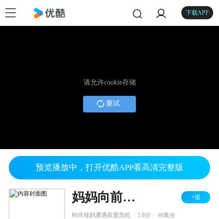
下载APP
请允许cookie存储
重试
预览播放中，打开优酷APP看高清完整版
妈妈向前冲冲冲
+追
.
.
时尚辣妈遭遇双重危机
5.8分
48集全