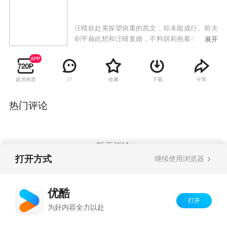
汪晴欲赴美探望病重的凯文，却未能成行。前夫
剑平藉此想和汪晴复婚，不料胡莉抱着小孩回来
展开
尹家认祖归宗。其实真胡莉已难产过世。胎妹莎
莎冒充胡莉前来尹家原本是想要一笔抚养费就走
人。但她发现剑平是家IT公司的老板起了邪念。
超清画质
收藏
下载
分享
17
莎莎的前男友高鹏生出现，他欲拐走汪晴之子小
志未遂，却造成汪晴车祸失忆。凯文康复归来见
状心痛。高鹏飞被抓交代了莎莎真实身份被尹家
热门评论
赶出。莎莎找到凯文公司打工，为得到凯文的
爱，她釜底抽薪，致剑平公司于绝境。汪晴恢复
记忆，莎莎得知凯文爱的是汪晴从中破坏，汪晴
误解凯文拒绝求婚。凯文情绪衰落旧病复发往
暂无评论
生。莎莎痛悔，给汪晴留下忏悔信离开。剑平得
打开方式
继续使用浏览器
知真相，抚慰汪晴，在孩子们期待目光中汪晴动
容，一家人终获重生。
Copyright©
2026
优酷 youku.com
版权所有
优酷
京ICP备06050721号-1
打开
为好内容全力以赴