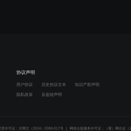
协议声明
用户协议
历史协议文本
知识产权声明
隐私政策
反盗链声明
营许可证：京网文（2024）0368-017号
网络出版服务许可证：（署）网出证（京