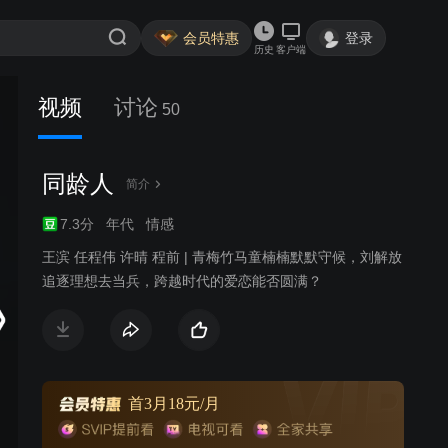
会员特惠
登录
历史
客户端
视频
讨论
50
同龄人
简介
7.3分
年代
情感
王滨 任程伟 许晴 程前 | 青梅竹马童楠楠默默守候，刘解放
追逐理想去当兵，跨越时代的爱恋能否圆满？
首3月18元/月