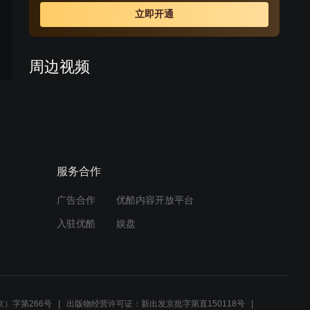
立即开通
周边视频
军事演习中，六班士兵刘解
放的精彩射击表现
02:44
服务合作
排长争论激烈，参赛名额花
落谁家？
广告合作
优酷内容开放平台
01:44
入驻优酷
娱盘
军事会议宣布炮手调整，三
连士兵备战实弹射击比赛
02:59
）字第266号
出版物经营许可证：新出发京批字第直150118号