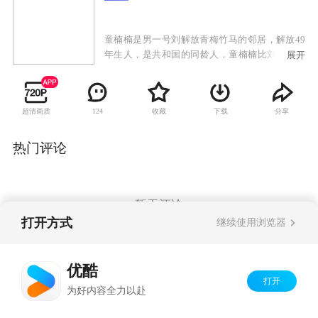
童楠楠是男一号刘解放青梅竹马的邻居，解放49
年生人，是共和国的同龄人，童楠楠比刘解放小
展开
几岁，整天跟在刘解放身后，像个小跟班，刘解
放也一直把童楠楠当成小孩儿。但殊不知在时尚
女性童楠楠的心中，早已经暗暗萌发了对刘解放
超清画质
收藏
下载
分享
124
哥哥的爱慕之情，但这时的解放心里全是“大事
儿”，为了实现理想义无反顾的去当兵了。军人也
要谈婚论嫁，童楠楠始终不忘解放，但是刘解放
热门评论
最终是否能明白童楠楠的心意，是否能选择她作
为自己的终身伴侣呢。这就要在故事里找答案
了。
暂无评论
打开方式
继续使用浏览器
Copyright©
2026
优酷 youku.com
版权所有
优酷
京ICP备06050721号-1
打开
为好内容全力以赴