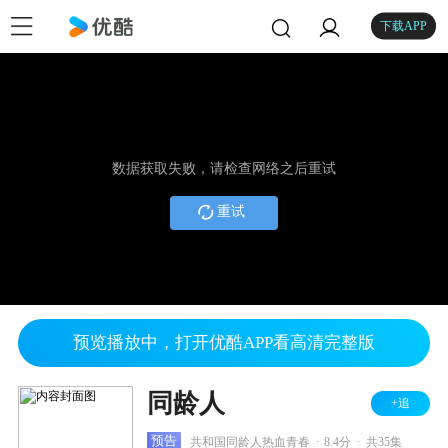
下载APP
数据获取失败，请检查网络之后重试
重试
预览播放中，打开优酷APP看高清完整版
同龄人
+追
.
.
预告
共和国同龄人热血青春
8.4分
共35集